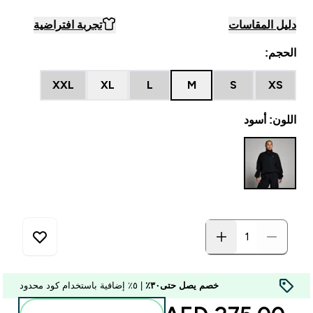
دليل المقاسات
تجربة افتراضية
الحجم:
XXL
XL
L
M
S
XS
اللون: أسود
خصم يصل حتى٣٠٪
| ٥٪ إضافية باستخدام كود محدود