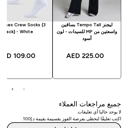
ليجنز Tempo Tall بساقين
Unisex Crew Socks (3
واسعتين من MP للسيدات - لون
Pack) - White
أسود
109.00 AED‎
225.00 AED‎
شراء سريع
شراء سريع
جميع مراجعات العملاء
لا يوجد حاليا أي تعليقات.
اكتب تعليقًا لتحظى بفرصة الفوز بقسيمة بقيمة د.إ100.