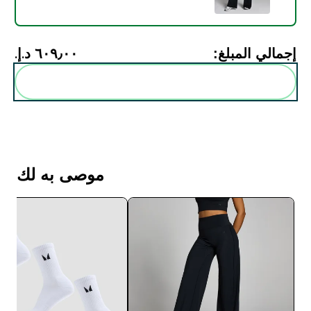
إجمالي المبلغ:
٦٠٩٫٠٠ د.إ.‏‎
أضف هذه إلى روتينك
موصى به لك