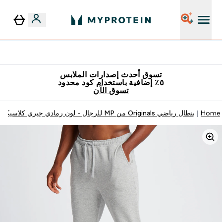
٥٪ إضافية مع زجاجة مجانية على طلبك الأول
تسوق أحدث إصدارات الملابس
٥٪ إضافية باستخدام كود محدود
تسوق الآن
Home
بنطال رياضي Originals من MP للرجال - لون رمادي جيري كلاسيكي