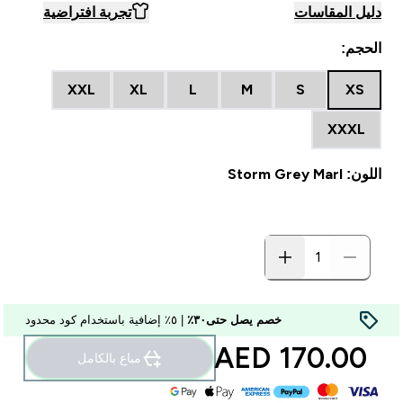
دليل المقاسات
تجربة افتراضية
الحجم:
XXL
XL
L
M
S
XS
XXXL
اللون: Storm Grey Marl
خصم يصل حتى٣٠٪
| ٥٪ إضافية باستخدام كود محدود
170.00 AED‎
مباع بالكامل