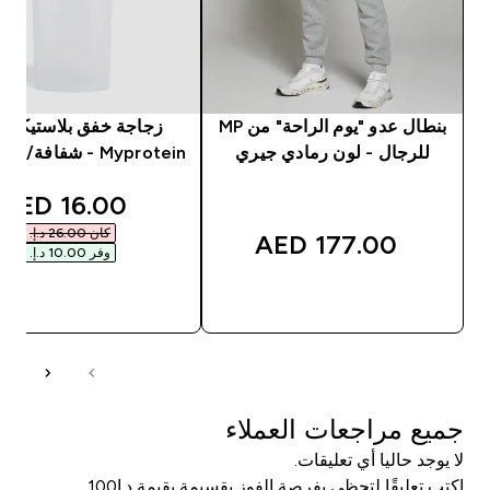
بنطال عدو "يوم الراحة" من MP
زجاجة خفق بلاستيكية 
للرجال - لون رمادي جيري
Myprotein - شفافة/ لون أسود
unted price
16.00 AED‎
كان ‏26.00 د.إ.‏‎
177.00 AED‎
وفر ‏10.00 د.إ.‏‎
شراء سريع
شراء سريع
جميع مراجعات العملاء
لا يوجد حاليا أي تعليقات.
اكتب تعليقًا لتحظى بفرصة الفوز بقسيمة بقيمة د.إ100.