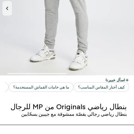
بنطال رياضي Originals من MP للرجال
بنطال رياضي رجالي بقصّة ممشوقة مع جيبين بسحّابين