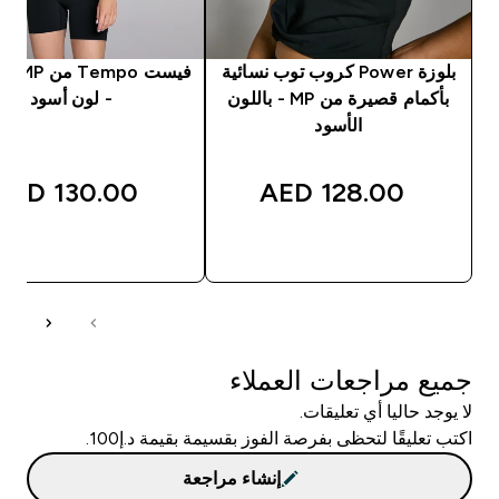
بلوزة Power كروب توب نسائية
فيست po
بأكمام قصيرة من MP - باللون
- لون أسود
الأسود
130.00 AED‎
128.00 AED‎
شراء سريع
شراء سريع
جميع مراجعات العملاء
لا يوجد حاليا أي تعليقات.
اكتب تعليقًا لتحظى بفرصة الفوز بقسيمة بقيمة د.إ100.
إنشاء مراجعة