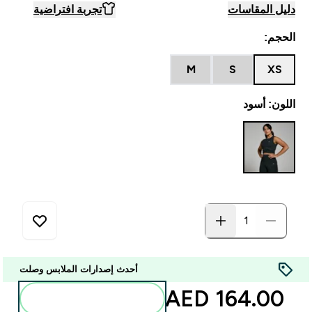
دليل المقاسات
تجربة افتراضية
الحجم:
M
S
XS
اللون: أسود
أحدث إصدارات الملابس وصلت
164.00 AED‎
أضف إلى الحقيبة