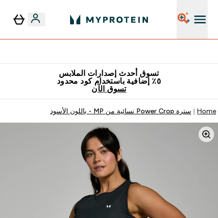
٥٪ إضافية مع زجاجة مجانية على طلبك الأول
تسوق أحدث إصدارات الملابس
٥٪ إضافية باستخدام كود محدود
تسوق الآن
Home
سترة Power Crop نسائية من MP - باللون الأسود