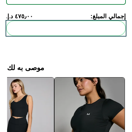
إجمالي المبلغ:
٤٧٥٫٠٠ د.إ.‏‎
أضف هذه إلى روتينك
موصى به لك