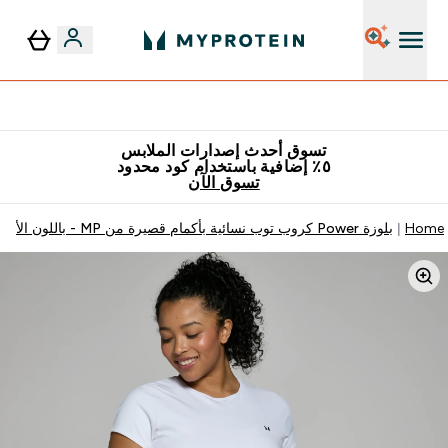
٥٪ إضافية مع زجاجة مجانية على طلبك الأول
تسوق أحدث إصدارات الملابس
٥٪ إضافية باستخدام كود محدود
تسوق الآن
Home
بلوزة Power كروب توب نسائية بأكمام قصيرة من MP - باللون الأبيض