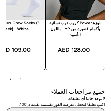
بلوزة Power كروب توب نسائية
Unisex Crew Socks (3
بأكمام قصيرة من MP - باللون
Pack) - White
الأسود
109.00 AED‎
128.00 AED‎
شراء سريع
شراء سريع
جميع مراجعات العملاء
لا يوجد حاليا أي تعليقات.
اكتب تعليقًا لتحظى بفرصة الفوز بقسيمة بقيمة د.إ100.