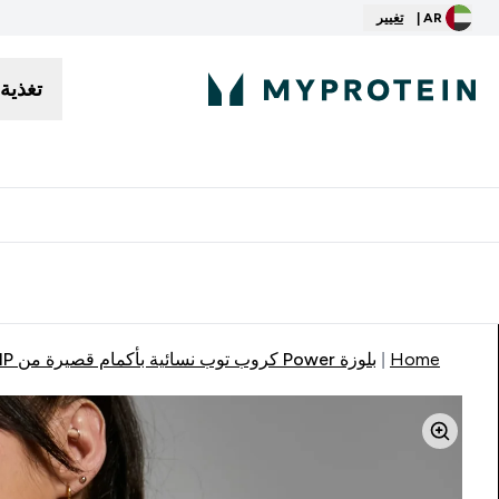
AR |
تغيير
تغذية
توصيل مجاني إبتداء من ٢٥٠ درهم | ٣٠٠ ريال
Home
بلوزة Power كروب توب نسائية بأكمام قصيرة من MP - باللون الأسود