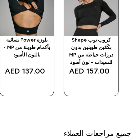
Ba بكمّين
كروب توب Shape
بلوزة Power نسائية
بكُمّين طويلين بدون
بأكمام طويلة من MP -
درزات خياطة من MP
باللون الأسود
د
للسيدات - لون أسود
137.00 AED‎
157.00 AED‎
شراء سريع
شراء سريع
جميع مراجعات العملاء