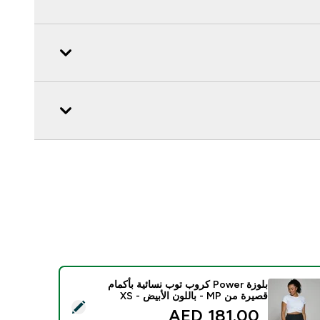
بلوزة Power كروب توب نسائية بأكمام
قصيرة من MP - باللون الأبيض - XS
 هذا المنتج - بلوزة Power كروب توب نسائية بأكمام قصيرة من MP - باللون الأبيض - XS
181.00 AED‎