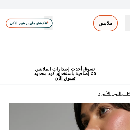
ملابس
كوتش ماي بروتين الذكي
ملابس الرجال
ملابس النساء
اكسسوارات
تصفية الملابس
Enter ملابس الرجال submenu
Enter ملابس النساء submenu
Enter اكسسوارات submenu
⌄
⌄
⌄
جميع منتجات ماي بروتين مناسبة للحلال
٥٪ إضافية مع زجاجة مجانية على طلبك الأول
تسوق أحدث إصدارات الملابس
٥٪ إضافية باستخدام كود محدود
تسوق الآن