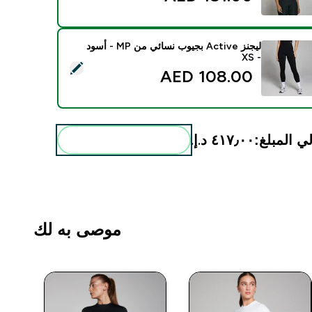
ليجنز Active بجيوب نسائي من MP - أسود
- XS
د هذا المنتج - ليجنز Active بجيوب نسائي من MP - أسود - XS
108.00 AED‎
ي المبلغ:
٤١٧٫٠٠ د.إ.‏‎
أضف هذه إلى روتينك
موصى به لك