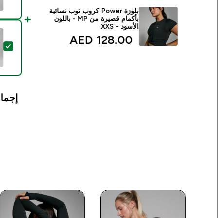
بلوزة Power كروب توب نسائية
بأكمام قصيرة من MP - باللون
الأسود - XXS
128.00 AED‎
تحدي
إجمال