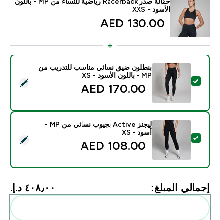
حمّالة صدر Racerback رياضية للنساء من MP - باللون
الأسود - XXS
130.00 AED‎
بنطلون ضيق نسائي مناسب للتدريب من
MP - باللون الأسود - XS
تحديد هذا المنتج - بنطلون ضيق نسائي مناسب للتدريب من MP - باللون الأسود - XS
170.00 AED‎
ليجنز Active بجيوب نسائي من MP -
أسود - XS
تحديد هذا المنتج - ليجنز Active بجيوب نسائي من MP - أسود - XS
108.00 AED‎
إجمالي المبلغ:
٤٠٨٫٠٠ د.إ.‏‎
أضف هذه إلى روتينك