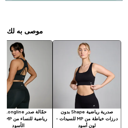
موصى به لك
صدرية رياضية Shape بدون
حمّالة صدر ongline
درزات خياطة من MP للسيدات -
رياضية للن
لون أسود
الأسود