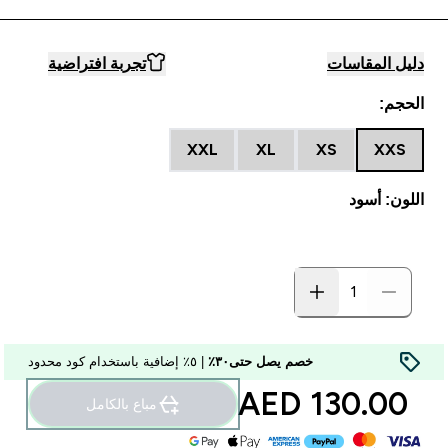
دليل المقاسات
تجربة افتراضية
الحجم:
XXL
XL
XS
XXS
اللون: أسود
خصم يصل حتى٣٠٪
| ٥٪ إضافية باستخدام كود محدود
130.00 AED‎
مباع بالكامل