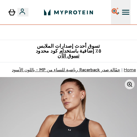
٥٪ إضافية مع زجاجة مجانية على طلبك الأول
تسوق أحدث إصدارات الملابس
٥٪ إضافية باستخدام كود محدود
تسوق الآن
Home
حمّالة صدر Racerback رياضية للنساء من MP - باللون الأسود