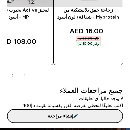
زجاجة خفق بلاستيكية من
ليجنز Active بجيوب
Myprotein - شفافة/ لون أسود
MP - أسود
discounted price
16.00 AED‎
كان ‏26.00 د.إ.‏‎
108.00 AED‎
وفر ‏10.00 د.إ.‏‎
شراء سريع
شراء سريع
جميع مراجعات العملاء
لا يوجد حاليا أي تعليقات.
اكتب تعليقًا لتحظى بفرصة الفوز بقسيمة بقيمة د.إ100.
إنشاء مراجعة