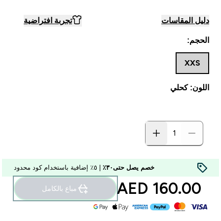
دليل المقاسات
تجربة افتراضية
الحجم:
XXS
اللون: كحلي
خصم يصل حتى٣٠٪
| ٥٪ إضافية باستخدام كود محدود
160.00 AED‎
مباع بالكامل