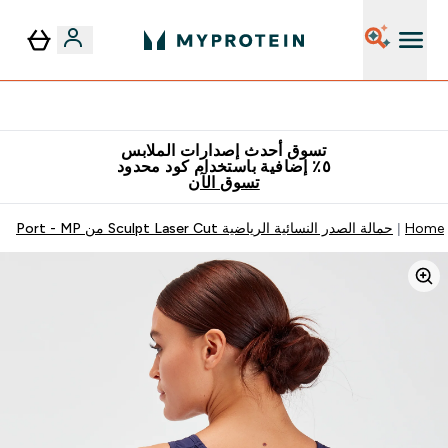
٥٪ إضافية مع زجاجة مجانية على طلبك الأول
تسوق أحدث إصدارات الملابس
٥٪ إضافية باستخدام كود محدود
تسوق الآن
Home
حمالة الصدر النسائية الرياضية Sculpt Laser Cut من MP ‏- Port