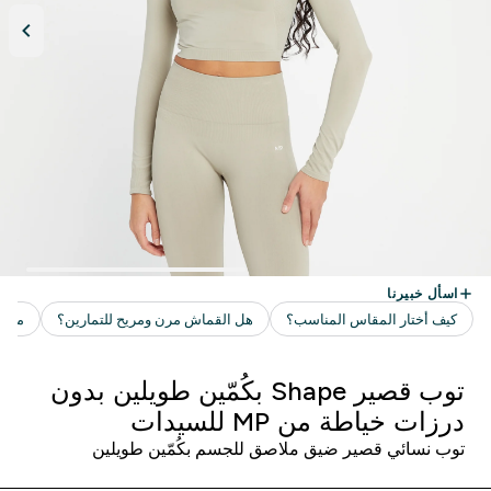
توب قصير Shape بكُمّين طويلين بدون
درزات خياطة من MP للسيدات
توب نسائي قصير ضيق ملاصق للجسم بكُمّين طويلين