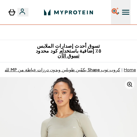
٥٪ إضافية مع زجاجة مجانية على طلبك الأول
تسوق أحدث إصدارات الملابس
٥٪ إضافية باستخدام كود محدود
تسوق الآن
Home
كروب توب Shape بكمّين طويلين وبدون درزات خياطة من MP للسيدات - لون بيج داكن