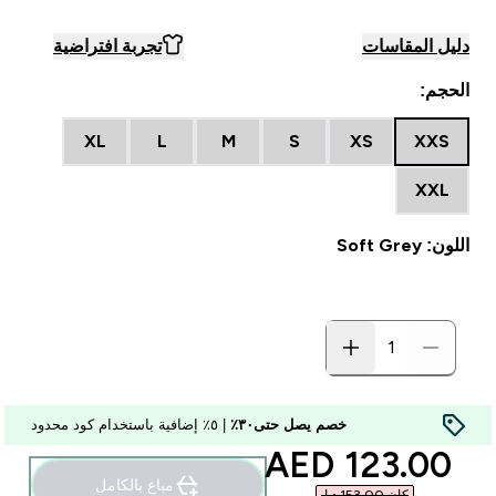
دليل المقاسات
تجربة افتراضية
الحجم:
XL
L
M
S
XS
XXS
XXL
اللون: Soft Grey
خصم يصل حتى٣٠٪
| ٥٪ إضافية باستخدام كود محدود
discounted price
123.00 AED‎
مباع بالكامل
كان ‏153.00 د.إ.‏‎