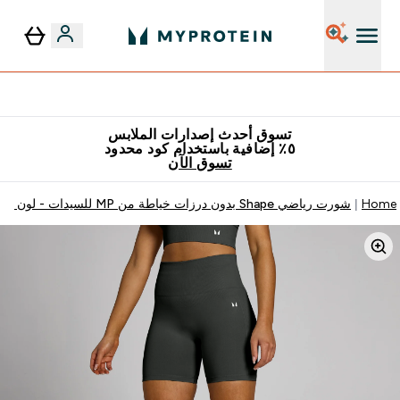
٥٪ إضافية مع زجاجة مجانية على طلبك الأول
تسوق أحدث إصدارات الملابس
٥٪ إضافية باستخدام كود محدود
تسوق الآن
Home
شورت رياضي Shape بدون درزات خياطة من MP للسيدات - لون رمادي داكن