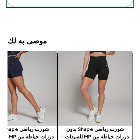
موصى به لك
شورت رياضي Shape بدون
شورت ر
درزات خياطة من MP للسيدات -
درزات خياطة