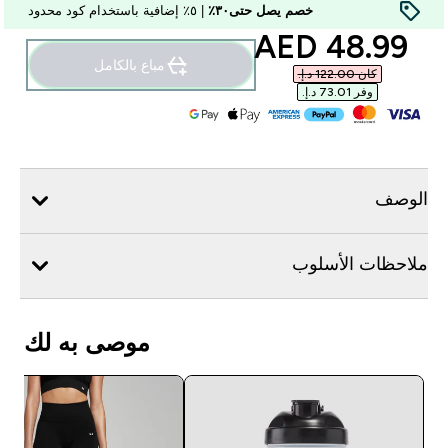
خصم يصل حتى٣٠٪
| ٥٪ إضافية باستخدام كود محدود
discounted price
48.99 AED‎
مباع بالكامل
كان ‏122.00 د.إ.‏‎
وفر ‏73.01 د.إ.‏‎
الوصف
ملاحظات الأسلوب
موصى به لك