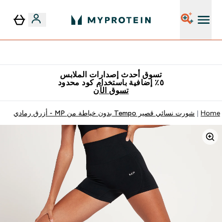
٥٪ إضافية مع زجاجة مجانية على طلبك الأول
تسوق أحدث إصدارات الملابس
٥٪ إضافية باستخدام كود محدود
تسوق الآن
Home
شورت نسائي قصير Tempo بدون خياطة من MP ‏- أزرق رمادي