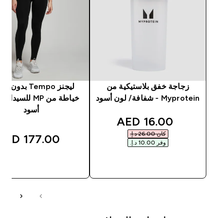
زجاجة خفق بلاستيكية من
ليجنز Tempo بدون
Myprotein - شفافة/ لون أسود
خياطة من MP للسيد
أسود
discounted price
16.00 AED‎
كان ‏26.00 د.إ.‏‎
177.00 AED‎
وفر ‏10.00 د.إ.‏‎
شراء سريع
شراء سريع