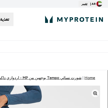
AR |
تغيير
تغذية
توصيل مجاني إبتداء من ٢٥٠ درهم | ٣٠٠ ريال
Home
شورت نسائي Tempo بوجهين من MP - اردوازي داكن