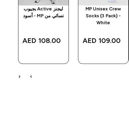
MP Unisex Crew
ليجنز Active بجيوب
تيش
Socks (3 Pack) -
نسائي من MP - أسود
White
‎
108.00 AED‎
109.00 AED‎
شراء سريع
شراء سريع