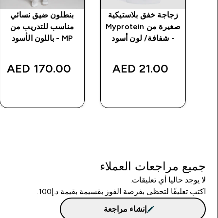
 بدون
زجاجة خفق بلاستيكية
بنطلون ضيق نسائي
ت خياطة من MP
صغيرة من Myprotein
مناسب للتدريب من
د
- شفافة/ لون أسود
MP - باللون الأسود
170.00 AED‎
21.00 AED‎
شراء سريع
شراء سريع
جميع مراجعات العملاء
لا يوجد حاليا أي تعليقات.
اكتب تعليقًا لتحظى بفرصة الفوز بقسيمة بقيمة د.إ100.
إنشاء مراجعة