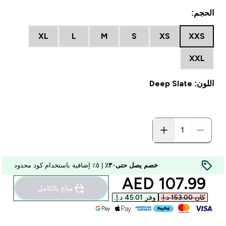
الحجم:
XL
L
M
S
XS
XXS
XXL
اللون: Deep Slate
خصم يصل حتى٣٠٪
| ٥٪ إضافية باستخدام كود محدود
discounted price
107.99 AED‎
مباع بالكامل
كان ‏153.00 د.إ.‏‎
وفر ‏45.01 د.إ.‏‎