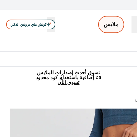
ملابس
كوتش ماي بروتين الذكي
ملابس الرجال
ملابس النساء
اكسسوارات
تصفية الملابس
Enter ملابس الرجال submenu
Enter ملابس النساء submenu
Enter اكسسوارات submenu
⌄
⌄
⌄
جميع منتجات ماي بروتين مناسبة للحلال
٥٪ إضافية مع زجاجة مجانية على طلبك الأول
تسوق أحدث إصدارات الملابس
٥٪ إضافية باستخدام كود محدود
تسوق الآن