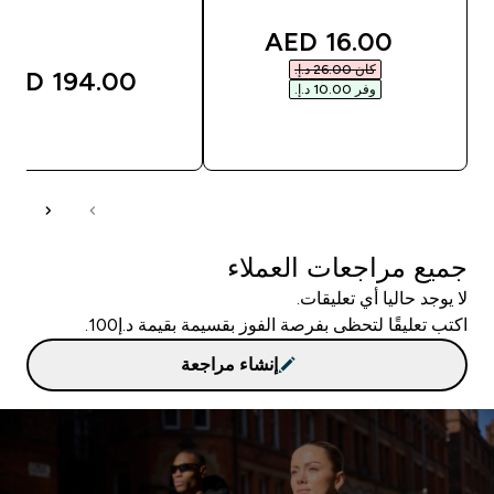
discounted price
16.00 AED‎
كان ‏26.00 د.إ.‏‎
194.00 AED‎
وفر ‏10.00 د.إ.‏‎
شراء سريع
شراء سريع
جميع مراجعات العملاء
لا يوجد حاليا أي تعليقات.
اكتب تعليقًا لتحظى بفرصة الفوز بقسيمة بقيمة د.إ100.
إنشاء مراجعة