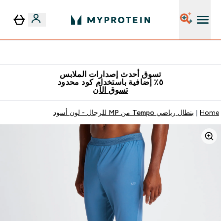
٥٪ إضافية مع زجاجة مجانية على طلبك الأول
تسوق أحدث إصدارات الملابس
٥٪ إضافية باستخدام كود محدود
تسوق الآن
Home
بنطال رياضي Tempo من MP للرجال - لون أسود