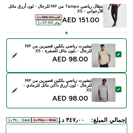
بنطال رياضي Tempo من MP للرجال - لون أزرق مائل
للأرجواني - XS
كان ‏188.00 د.إ.‏‎
discounted price
151.00 AED‎
وفر ‏37.00 د.إ.‏‎
تيشيرت رياضي بكمّين قصيرين من MP
للرجال - بلون مائل للصفرة - XS
تحديد هذا المنتج - تيشيرت رياضي بكمّين قصيرين من MP للرجال - بلون مائل للصفرة - XS
98.00 AED‎
تيشيرت رياضي بكمّين قصيرين من MP
للرجال - لون أزرق داكن مائل للرمادي -
تحديد هذا المنتج - تيشيرت رياضي بكمّين قصيرين من MP للرجال - لون أزرق داكن مائل للرمادي - XS
XS
98.00 AED‎
إجمالي المبلغ:
٣٤٧٫٠٠ د.إ.‏‎
Was ٣٨٤٫٠٠ د.إ.‏‎
Save ٣٧٫٠٠ د.إ.‏‎
أضف هذه إلى روتينك