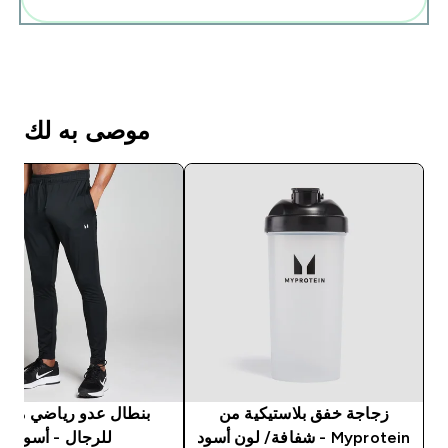
موصى به لك
زجاجة خفق بلاستيكية من
ب
Myprotein - شفافة/ لون أسود
للرجال - أسود