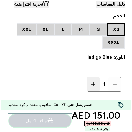
دليل المقاسات
تجربة افتراضية
الحجم:
XXL
XL
L
M
S
XS
XXXL
اللون: Indigo Blue
خصم يصل حتى٣٠٪
| ٥٪ إضافية باستخدام كود محدود
discounted price
151.00 AED‎
مباع بالكامل
كان ‏188.00 د.إ.‏‎
وفر ‏37.00 د.إ.‏‎