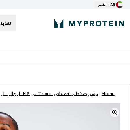
AR |
تغيير
تغذية
توصيل مجاني إبتداء من ٢٥٠ درهم | ٣٠٠ ريال
Home
تيشيرت قطني فضفاض Tempo من MP للرجال - لون رمادي فاتح