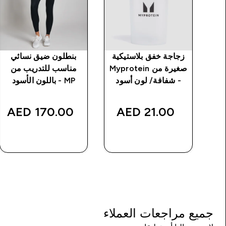
 بدون
زجاجة خفق بلاستيكية
بنطلون ضيق نسائي
ت خياطة من MP
صغيرة من Myprotein
مناسب للتدريب من
د
- شفافة/ لون أسود
MP - باللون الأسود
170.00 AED‎
21.00 AED‎
شراء سريع
شراء سريع
جميع مراجعات العملاء