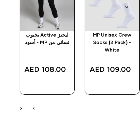
MP Unisex Crew
ليجنز Active بجيوب
تيش
Socks (3 Pack) -
نسائي من MP - أسود
White
‎
108.00 AED‎
109.00 AED‎
شراء سريع
شراء سريع