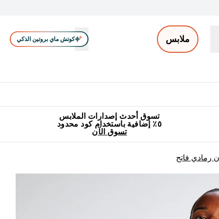
ملابس
كوتش ماي بروتين الذكي
ملابس الرجال
ملابس النساء
اكسسوارات
تصفية الملابس
Enter ملابس الرجال submenu
Enter ملابس النساء submenu
Enter اكسسوارات submenu
⌄
⌄
⌄
جميع منتجات ماي بروتين مناسبة للحلال
٥٪ إضافية مع زجاجة مجانية على طلبك الأول
تسوق أحدث إصدارات الملابس
٥٪ إضافية باستخدام كود محدود
تسوق الآن