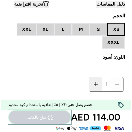
دليل المقاسات
تجربة افتراضية
الحجم:
XXL
XL
L
M
S
XS
XXXL
اللون: أسود
خصم يصل حتى٣٠٪
| ٥٪ إضافية باستخدام كود محدود
114.00 AED‎
مباع بالكامل