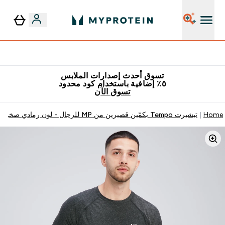
٥٪ إضافية مع زجاجة مجانية على طلبك الأول
تسوق أحدث إصدارات الملابس
٥٪ إضافية باستخدام كود محدود
تسوق الآن
Home
تيشيرت Tempo بكمّين قصيرين من MP للرجال - لون رمادي صخري مرل