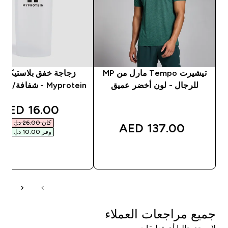
تيشيرت Tempo مارل من MP
زجاجة خفق بلاستيكية 
للرجال - لون أخضر عميق
Myprotein - شفافة/ لون أسود
unted price
16.00 AED‎
كان ‏26.00 د.إ.‏‎
137.00 AED‎
وفر ‏10.00 د.إ.‏‎
شراء سريع
شراء سريع
جميع مراجعات العملاء