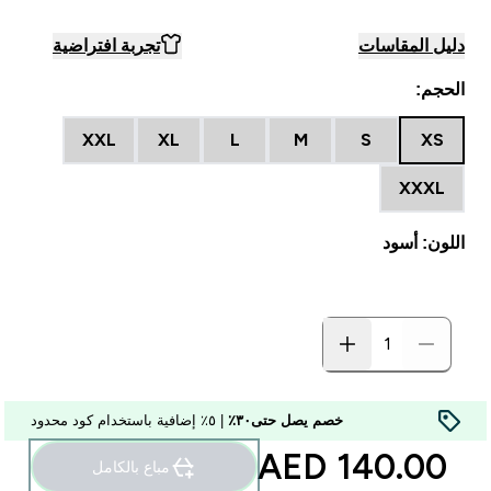
دليل المقاسات
تجربة افتراضية
الحجم:
XXL
XL
L
M
S
XS
XXXL
اللون: أسود
خصم يصل حتى٣٠٪
| ٥٪ إضافية باستخدام كود محدود
140.00 AED‎
مباع بالكامل