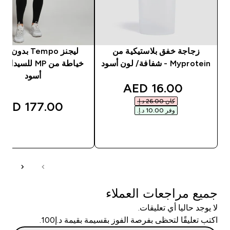
زجاجة خفق بلاستيكية من
ليجنز Tempo بدون
Myprotein - شفافة/ لون أسود
خياطة من MP للسيد
أسود
discounted price
16.00 AED‎
كان ‏26.00 د.إ.‏‎
177.00 AED‎
وفر ‏10.00 د.إ.‏‎
شراء سريع
شراء سريع
جميع مراجعات العملاء
لا يوجد حاليا أي تعليقات.
اكتب تعليقًا لتحظى بفرصة الفوز بقسيمة بقيمة د.إ100.