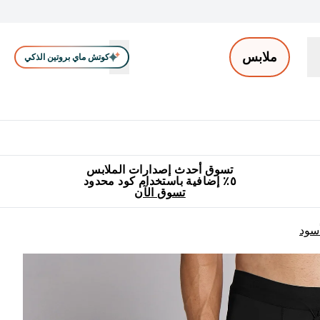
ملابس
كوتش ماي بروتين الذكي
ملابس الرجال
ملابس النساء
اكسسوارات
تصفية الملابس
Enter ملابس الرجال submenu
Enter ملابس النساء submenu
Enter اكسسوارات submenu
⌄
⌄
⌄
جميع منتجات ماي بروتين مناسبة للحلال
٥٪ إضافية مع زجاجة مجانية على طلبك الأول
تسوق أحدث إصدارات الملابس
٥٪ إضافية باستخدام كود محدود
تسوق الآن