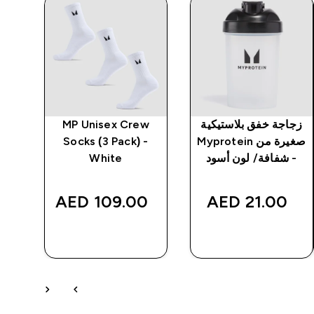
زجاجة خفق بلاستيكية
MP Unisex Crew
بن
صغيرة من Myprotein
Socks (3 Pack) -
من
- شفافة/ لون أسود
White
MP - 
‎
109.00 AED‎
21.00 AED‎
شراء سريع
شراء سريع