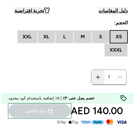
دليل المقاسات
تجربة افتراضية
الحجم:
XXL
XL
L
M
S
XS
XXXL
خصم يصل حتى٣٠٪
| ٥٪ إضافية باستخدام كود محدود
140.00 AED‎
مباع بالكامل