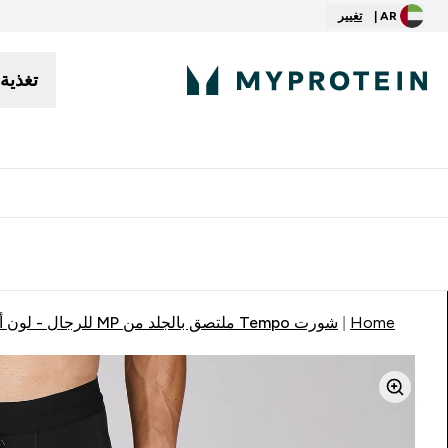
AR |
تغيير
تغذية
توصيل مجاني إبتداء من ٢٥٠ درهم | ٣٠٠ ريال
Home
شورت Tempo ملتصق بالجلد من MP للرجال - لون أسود