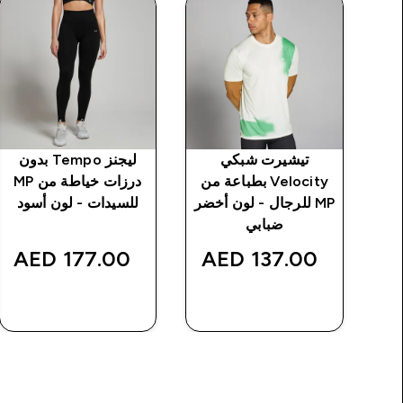
ف
تيشيرت شبكي
ليجنز Tempo بدون
جال
Velocity بطباعة من
درزات خياطة من MP
MP للرجال - لون أخضر
للسيدات - لون أسود
ضبابي
177.00 AED‎
137.00 AED‎
شراء سريع
شراء سريع