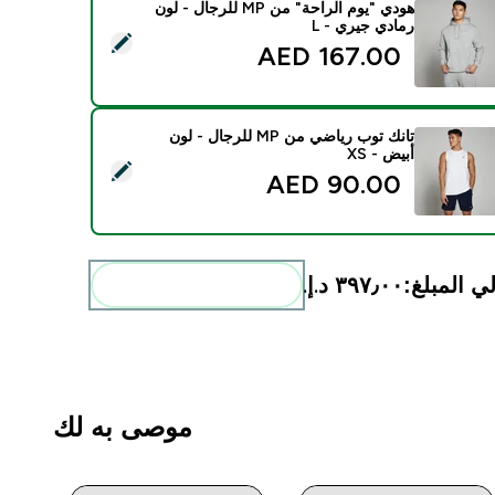
هودي "يوم الراحة" من MP للرجال - لون
رمادي جيري - L
يد هذا المنتج - هودي "يوم الراحة" من MP للرجال - لون رمادي جيري - L
167.00 AED‎
تانك توب رياضي من MP للرجال - لون
أبيض - XS
ديد هذا المنتج - تانك توب رياضي من MP للرجال - لون أبيض - XS
90.00 AED‎
ي المبلغ:
٣٩٧٫٠٠ د.إ.‏‎
أضف هذه إلى روتينك
موصى به لك