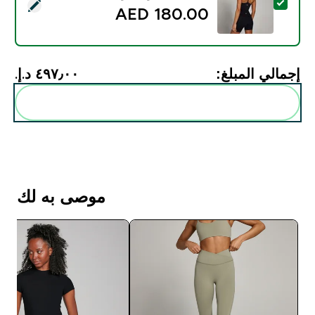
تحديد هذا المنتج - فيست Tempo بظهر ريسر بحمالات من MP للسيدات - لون أسود - XL
180.00 AED‎
إجمالي المبلغ:
٤٩٧٫٠٠ د.إ.‏‎
أضف هذه إلى روتينك
موصى به لك