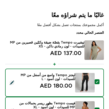
غالبًا ما يتم شراؤه معًا
أكمل مجموعتك بمنتجات تعمل بشكل أفضل معًا
العنصر الحالي محدد
تيشيرت Tempo بقصّة ضيقة وكمّين قصيرين من MP
للسيدات - لون رمادي داكن - XS
137.00 AED‎
ليجنز Tempo واسع من أسفل من MP
للسيدات - لون أسود - L
تحديد هذا المنتج - ليجنز Tempo واسع من أسفل من MP للسيدات - لون أسود - L
180.00 AED‎
فيست Tempo بظهر ريسر بحمالات من
MP للسيدات - لون أسود - XL