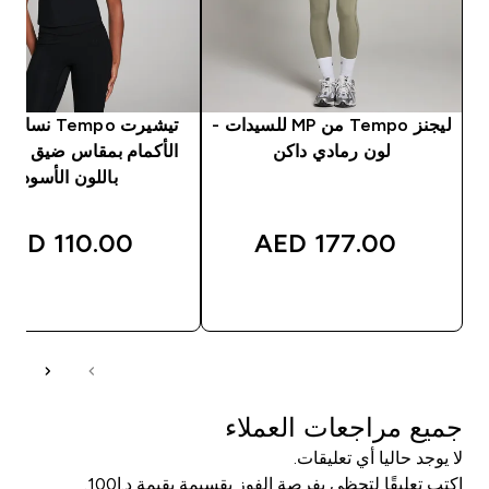
ليجنز Tempo من MP للسيدات -
تيشيرت Tempo ن
لون رمادي داكن
باللون الأسود
110.00 AED‎
177.00 AED‎
شراء سريع
شراء سريع
جميع مراجعات العملاء
لا يوجد حاليا أي تعليقات.
اكتب تعليقًا لتحظى بفرصة الفوز بقسيمة بقيمة د.إ100.