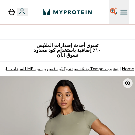
٥٪ إضافية مع زجاجة مجانية على طلبك الأول
تسوق أحدث إصدارات الملابس
١٠٪ إضافية باستخدام كود محدود
تسوق الآن
Home
تيشيرت Tempo بقصّة ضيقة وكمّين قصيرين من MP للسيدات - لون رمادي داكن