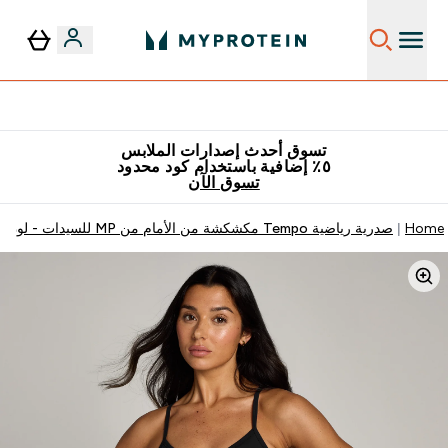
٥٪ إضافية مع زجاجة مجانية على طلبك الأول
تسوق أحدث إصدارات الملابس
٥٪ إضافية باستخدام كود محدود
تسوق الآن
Home
صدرية رياضية Tempo مكشكشة من الأمام من MP للسيدات - لون أسود