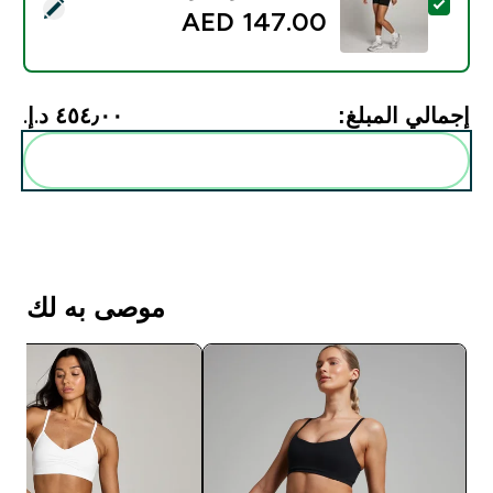
تحديد هذا المنتج - شورت Tempo مكشكش من الأمام من MP للسيدات - لون أسود - XS
147.00 AED‎
إجمالي المبلغ:
٤٥٤٫٠٠ د.إ.‏‎
أضف هذه إلى روتينك
موصى به لك