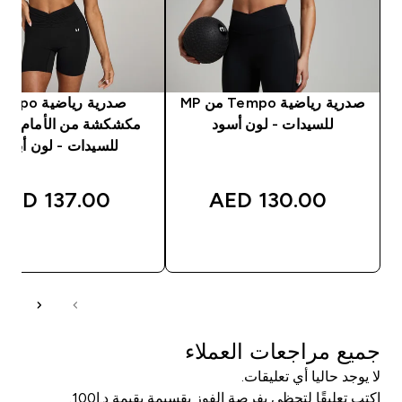
صدرية رياضية Tempo من MP
صدرية رياضية o
للسيدات - لون أسود
للسيدات - لون أبيض
137.00 AED‎
130.00 AED‎
شراء سريع
شراء سريع
جميع مراجعات العملاء
لا يوجد حاليا أي تعليقات.
اكتب تعليقًا لتحظى بفرصة الفوز بقسيمة بقيمة د.إ100.