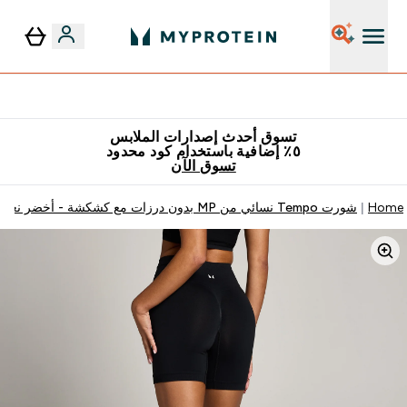
٥٪ إضافية مع زجاجة مجانية على طلبك الأول
تسوق أحدث إصدارات الملابس
٥٪ إضافية باستخدام كود محدود
تسوق الآن
Home
شورت Tempo نسائي من MP بدون درزات مع كشكشة - أخضر نعناعي