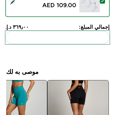
تحديد هذا المنتج - MP Unisex Crew Socks (3 Pack) - White - UK 9-11
109.00 AED‎
إجمالي المبلغ:
٣٦٩٫٠٠ د.إ.‏‎
أضف هذه إلى روتينك
موصى به لك