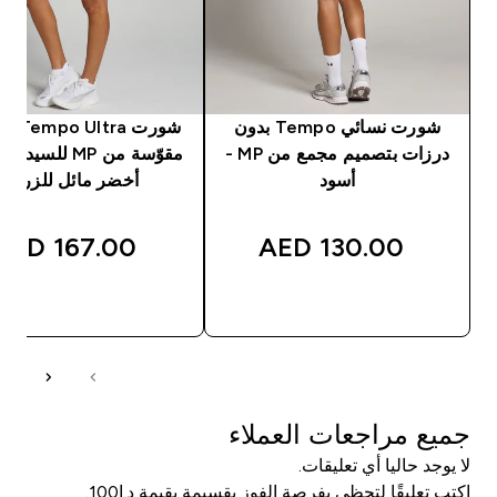
شورت نسائي Tempo بدون
شورت tra
درزات بتصميم مجمع من MP -
مقوّسة من MP للسي
أسود
أخضر مائل للزرقة
167.00 AED‎
130.00 AED‎
شراء سريع
شراء سريع
جميع مراجعات العملاء
لا يوجد حاليا أي تعليقات.
اكتب تعليقًا لتحظى بفرصة الفوز بقسيمة بقيمة د.إ100.