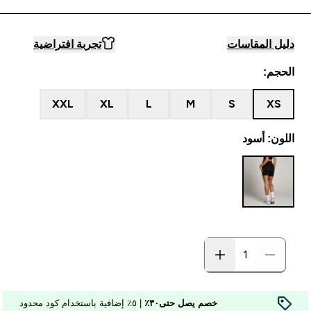
دليل المقاسات
تجربة افتراضية
الحجم:
XXL
XL
L
M
S
XS
اللون: أسود
خصم يصل حتى٣٠٪
| ٥٪ إضافية باستخدام كود محدود