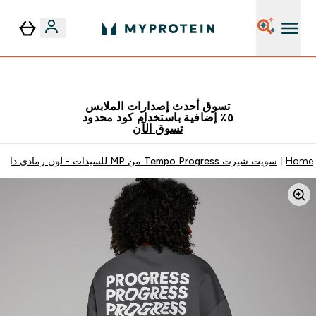
٥٪ إضافية مع زجاجة مجانية على طلبك الأول
تسوق أحدث إصدارات الملابس
٥٪ إضافية باستخدام كود محدود
تسوق الآن
Home
سويت شيرت Tempo Progress من MP للسيدات - لون رمادي داكن