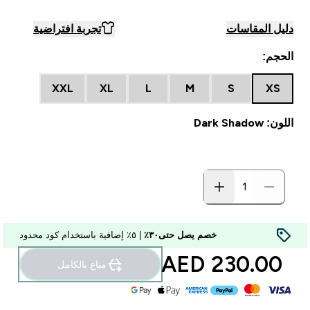
دليل المقاسات
تجربة افتراضية
الحجم:
XXL
XL
L
M
S
XS
اللون: Dark Shadow
خصم يصل حتى٣٠٪
| ٥٪ إضافية باستخدام كود محدود
230.00 AED‎
مباع بالكامل