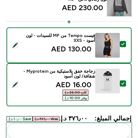
230.00 AED‎
فيست Tempo من MP للسيدات - لون
أسود - XXS
تحديد هذا المنتج - فيست Tempo من MP للسيدات - لون أسود - XXS
130.00 AED‎
زجاجة خفق بلاستيكية من Myprotein -
شفافة/ لون أسود
discounted price
16.00 AED‎
تحديد هذا المنتج - زجاجة خفق بلاستيكية من Myprotein - شفافة/ لون أسود
كان ‏26.00 د.إ.‏‎
وفر ‏10.00 د.إ.‏‎
إجمالي المبلغ:
٣٧٦٫٠٠ د.إ.‏‎
Was ٣٨٦٫٠٠ د.إ.‏‎
Save ١٠٫٠٠ د.إ.‏‎
أضف هذه إلى روتينك