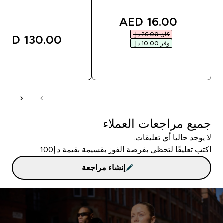
discounted price
16.00 AED‎
كان ‏26.00 د.إ.‏‎
130.00 AED‎
وفر ‏10.00 د.إ.‏‎
شراء سريع
شراء سريع
جميع مراجعات العملاء
لا يوجد حاليا أي تعليقات.
اكتب تعليقًا لتحظى بفرصة الفوز بقسيمة بقيمة د.إ100.
إنشاء مراجعة