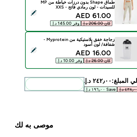
طماق Shape بدون درزات خياطة من MP
للسيدات - لون رمادي فاتح - XXS
 هذا المنتج - طماق Shape بدون درزات خياطة من MP للسيدات - لون رمادي فاتح - XXS
discounted price
61.00 AED‎
كان ‏206.00 د.إ.‏‎
وفر ‏145.00 د.إ.‏‎
زجاجة خفق بلاستيكية من Myprotein -
شفافة/ لون أسود
ديد هذا المنتج - زجاجة خفق بلاستيكية من Myprotein - شفافة/ لون أسود
discounted price
16.00 AED‎
كان ‏26.00 د.إ.‏‎
وفر ‏10.00 د.إ.‏‎
ي المبلغ:
٢٤٢٫٠٠ د.إ.‏‎
أضف هذه إلى روتينك
Save ١٩٦٫٠٠ د.إ.‏‎
موصى به لك