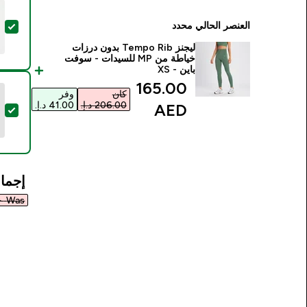
العنصر الحالي محدد
تحديد
ليجنز Tempo Rib بدون درزات
خياطة من MP للسيدات - سوفت
باين - XS
discounted price
165.00
كان
وفر
AED‎
تح
إجمال
Was ٤٣٨٫٠٠ د.إ.‏‎