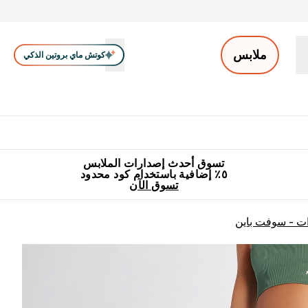
ملابس
كوتش ماي بروتين الذكي
ملابس الرجال
ملابس النساء
اكسسوارات
تصفية الملابس
Enter ملابس الرجال submenu
Enter ملابس النساء submenu
Enter اكسسوارات submenu
⌄
⌄
⌄
جميع منتجات ماي بروتين مناسبة للحلال
٥٪ إضافية مع زجاجة مجانية على طلبك الأول
تسوق أحدث إصدارات الملابس
٥٪ إضافية باستخدام كود محدود
تسوق الآن