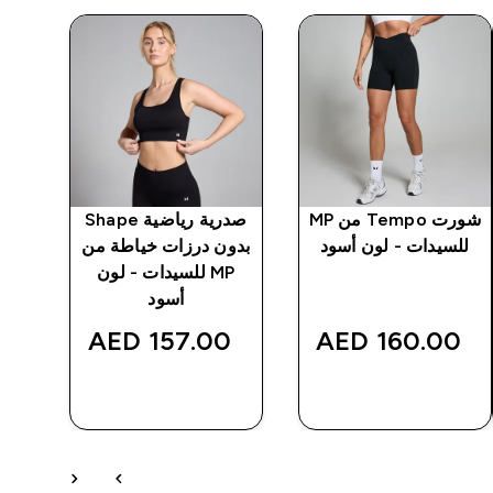
شورت Tempo من MP
صدرية رياضية Shape
للسيدات - لون أسود
بدون درزات خياطة من
ب
MP للسيدات - لون
واسع
أسود
‎
157.00 AED‎
160.00 AED‎
شراء سريع
شراء سريع