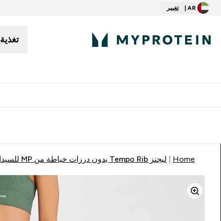
AR |
تغيير
تغذية
توصيل مجاني إبتداء من ٢٥٠ درهم | ٣٠٠ ريال
Home
ليجنز Tempo Rib بدون درزات خياطة من MP للسيدات - سوفت باين