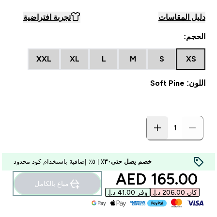
دليل المقاسات
تجربة افتراضية
الحجم:
XXL
XL
L
M
S
XS
اللون: Soft Pine
خصم يصل حتى٣٠٪
| ٥٪ إضافية باستخدام كود محدود
discounted price
165.00 AED‎
مباع بالكامل
كان ‏206.00 د.إ.‏‎
وفر ‏41.00 د.إ.‏‎