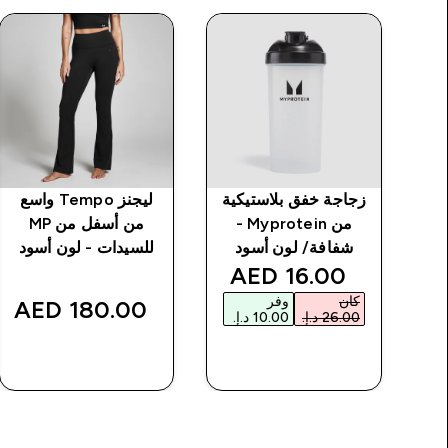
ية
زجاجة خفق بلاستيكية
ليجنز Tempo واسع
Mypro
من Myprotein -
من أسفل من MP
د
شفافة/ لون أسود
للسيدات - لون أسود
discounted price
16.00 AED‎
كان
وفر
180.00 AED‎
شراء سريع
شراء سريع