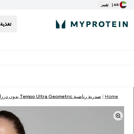
AR |
تغيير
تغذية
توصيل مجاني إبتداء من ٢٥٠ درهم | ٣٠٠ ريال
Home
صدرية رياضية Tempo Ultra Geometric بدون درزات خياطة من MP للسيدات - لون رمادي داكن