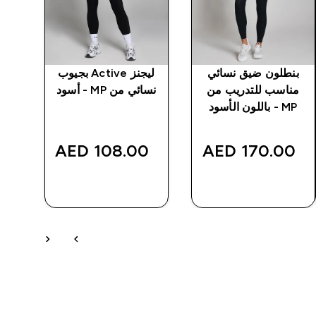
بنطلون ضيق نسائي
ليجنز Active بجيوب
تيش
مناسب للتدريب من
نسائي من MP - أسود
MP - باللون الأسود
‎
108.00 AED‎
170.00 AED‎
شراء سريع
شراء سريع