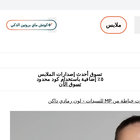
ملابس
كوتش ماي بروتين الذكي
ملابس الرجال
ملابس النساء
اكسسوارات
تصفية الملابس
Enter ملابس الرجال submenu
Enter ملابس النساء submenu
Enter اكسسوارات submenu
⌄
⌄
⌄
جميع منتجات ماي بروتين مناسبة للحلال
٥٪ إضافية مع زجاجة مجانية على طلبك الأول
تسوق أحدث إصدارات الملابس
٥٪ إضافية باستخدام كود محدود
تسوق الآن