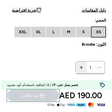
دليل المقاسات
تجربة افتراضية
الحجم:
XXL
XL
L
M
S
XS
اللون: Brindle
خصم يصل حتى٣٠٪
| ٥٪ إضافية باستخدام كود محدود
190.00 AED‎
مباع بالكامل