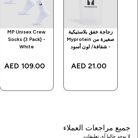
 بدون
زجاجة خفق بلاستيكية
MP Unisex Crew
ت خياطة من MP
صغيرة من Myprotein
Socks (3 Pack) -
د
- شفافة/ لون أسود
White
109.00 AED‎
21.00 AED‎
شراء سريع
شراء سريع
جميع مراجعات العملاء
لا يوجد حاليا أي تعليقات.