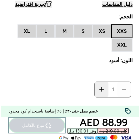
دليل المقاسات
تجربة افتراضية
الحجم:
XL
L
M
S
XS
XXS
XXL
اللون: أسود
خصم يصل حتى٣٠٪
| ٥٪ إضافية باستخدام كود محدود
discounted price
88.99 AED‎
مباع بالكامل
كان ‏219.00 د.إ.‏‎
وفر ‏130.01 د.إ.‏‎