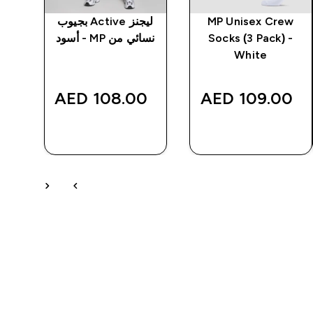
MP Unisex Crew
ليجنز Active بجيوب
تيش
Socks (3 Pack) -
نسائي من MP - أسود
White
‎
108.00 AED‎
109.00 AED‎
شراء سريع
شراء سريع