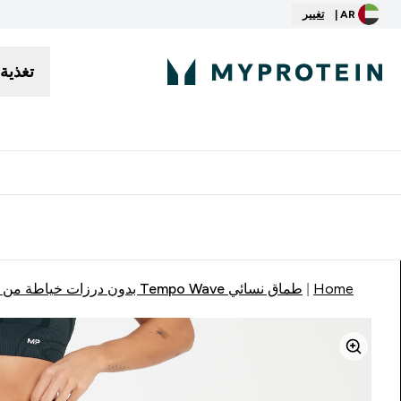
AR |
تغيير
تغذية
توصيل مجاني إبتداء من ٢٥٠ درهم | ٣٠٠ ريال
Home
طماق نسائي Tempo Wave بدون درزات خياطة من MP - أزرق مخضر