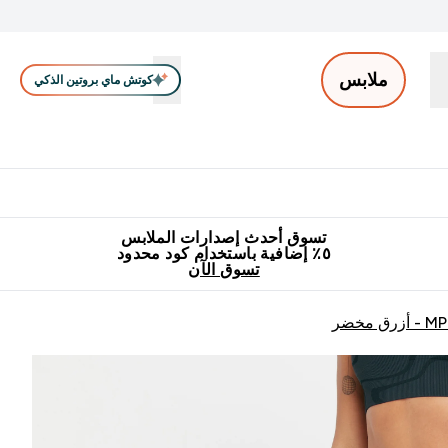
ملابس
كوتش ماي بروتين الذكي
ملابس الرجال
ملابس النساء
اكسسوارات
تصفية الملابس
Enter ملابس الرجال submenu
Enter ملابس النساء submenu
Enter اكسسوارات submenu
⌄
⌄
⌄
جميع منتجات ماي بروتين مناسبة للحلال
٥٪ إضافية مع زجاجة مجانية على طلبك الأول
تسوق أحدث إصدارات الملابس
٥٪ إضافية باستخدام كود محدود
تسوق الآن