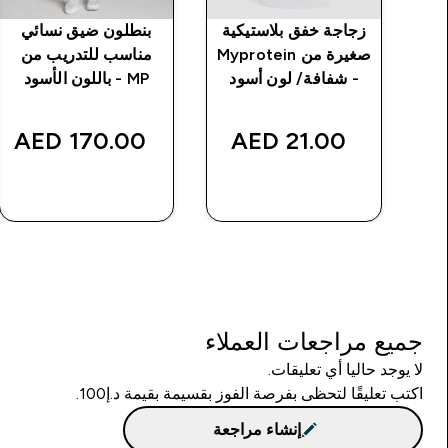
 بدون
زجاجة خفق بلاستيكية
بنطلون ضيق نسائي
ت خياطة من MP
صغيرة من Myprotein
مناسب للتدريب من
د
- شفافة/ لون أسود
MP - باللون الأسود
170.00 AED‎
21.00 AED‎
شراء سريع
شراء سريع
جميع مراجعات العملاء
لا يوجد حاليا أي تعليقات.
اكتب تعليقًا لتحظى بفرصة الفوز بقسيمة بقيمة د.إ100.
إنشاء مراجعة