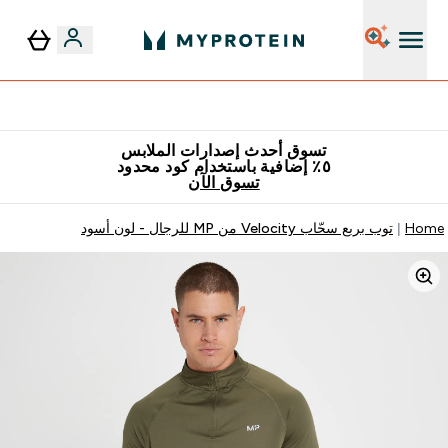
٥٪ إضافية مع زجاجة مجانية على طلبك الأول
تسوق أحدث إصدارات الملابس
٥٪ إضافية باستخدام كود محدود
تسوق الآن
Home
توب بربع سحّاب Velocity من MP للرجال - لون أسود