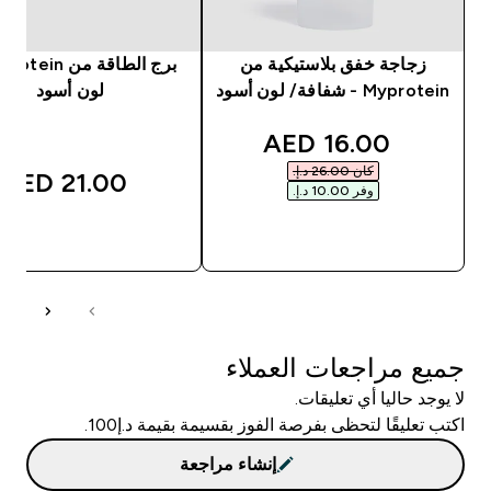
زجاجة خفق بلاستيكية من
Myprotein - شفافة/ لون أسود
لون أسود
discounted price
16.00 AED‎
كان ‏26.00 د.إ.‏‎
21.00 AED‎
وفر ‏10.00 د.إ.‏‎
شراء سريع
شراء سريع
جميع مراجعات العملاء
لا يوجد حاليا أي تعليقات.
اكتب تعليقًا لتحظى بفرصة الفوز بقسيمة بقيمة د.إ100.
إنشاء مراجعة