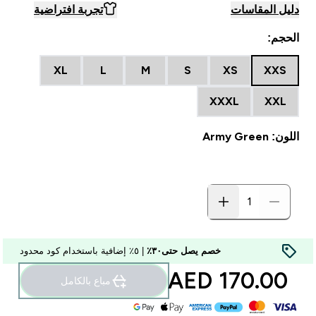
دليل المقاسات
تجربة افتراضية
الحجم:
XL
L
M
S
XS
XXS
XXXL
XXL
اللون: Army Green
خصم يصل حتى٣٠٪
| ٥٪ إضافية باستخدام كود محدود
170.00 AED‎
مباع بالكامل