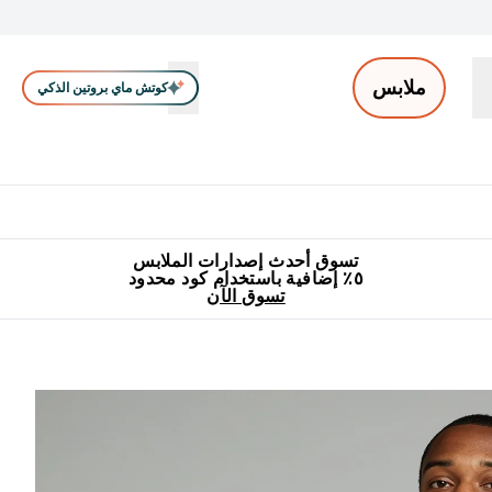
ملابس
كوتش ماي بروتين الذكي
ملابس الرجال
ملابس النساء
اكسسوارات
تصفية الملابس
Enter ملابس الرجال submenu
Enter ملابس النساء submenu
Enter اكسسوارات submenu
⌄
⌄
⌄
جميع منتجات ماي بروتين مناسبة للحلال
٥٪ إضافية مع زجاجة مجانية على طلبك الأول
تسوق أحدث إصدارات الملابس
٥٪ إضافية باستخدام كود محدود
تسوق الآن