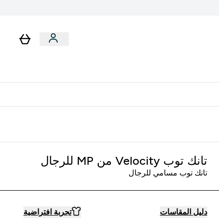
لا توجد رسوم إضافية عند التوصيل
تانك توب Velocity من MP للرجال
تانك توب مسامي للرجال
دليل المقاسات
تجربة افتراضية