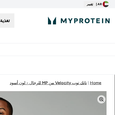
AR |
تغيير
تغذية
توصيل مجاني إبتداء من ٢٥٠ درهم | ٣٠٠ ريال
Home
تانك توب Velocity من MP للرجال - لون أسود