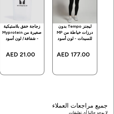
ية
ليجنز Tempo بدون
زجاجة خفق بلاستيكية
Myp -
درزات خياطة من MP
صغيرة من Myprotein
للسيدات - لون أسود
- شفافة/ لون أسود
discou
21.00 AED‎
177.00 AED‎
شراء سريع
شراء سريع
جميع مراجعات العملاء
لا يوجد حاليا أي تعليقات.