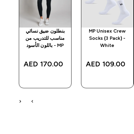
MP Unisex Crew
بنطلون ضيق نسائي
Socks (3 Pack) -
مناسب للتدريب من
نسائ
White
MP - باللون الأسود
‎
170.00 AED‎
109.00 AED‎
شراء سريع
شراء سريع