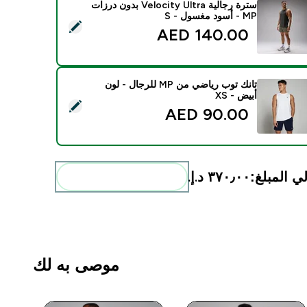
سترة رجالية Velocity Ultra بدون درزات
MP - أسود مغسول - S
يد هذا المنتج - سترة رجالية Velocity Ultra بدون درزات MP - أسود مغسول - S
140.00 AED‎
تانك توب رياضي من MP للرجال - لون
أبيض - XS
ديد هذا المنتج - تانك توب رياضي من MP للرجال - لون أبيض - XS
90.00 AED‎
ي المبلغ:
٣٧٠٫٠٠ د.إ.‏‎
أضف هذه إلى روتينك
موصى به لك