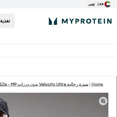
AR |
تغيير
تغذية
توصيل مجاني إبتداء من ٢٥٠ درهم | ٣٠٠ ريال
Home
سترة رجالية Velocity Ultra بدون درزات MP - فالكون