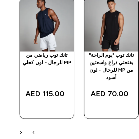
تانك توب "يوم الراحة"
تانك توب رياضي من
بفتحتي ذراع واسعتين
MP للرجال - لون كحلي
للر
من MP للرجال - لون
أسود
115.00 AED‎
70.00 AED‎
شراء سريع
شراء سريع