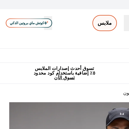
ملابس
كوتش ماي بروتين الذكي
ملابس الرجال
ملابس النساء
اكسسوارات
تصفية الملابس
Enter ملابس الرجال submenu
Enter ملابس النساء submenu
Enter اكسسوارات submenu
⌄
⌄
⌄
جميع منتجات ماي بروتين مناسبة للحلال
٥٪ إضافية مع زجاجة مجانية على طلبك الأول
تسوق أحدث إصدارات الملابس
٥٪ إضافية باستخدام كود محدود
تسوق الآن