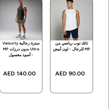
ن
تانك توب رياضي من
سترة رجالية Velocity
MP للرجال - لون أبيض
Ultra بدون درزات MP
- أسود مغسول
140.00 AED‎
90.00 AED‎
شراء سريع
شراء سريع