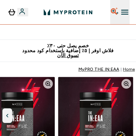
٥٪ إضافية مع زجاجة مجانية على طلبك الأول
خصم يصل حتى ٣٠٪
فلاش اوفر | ٥٪ إضافية باستخدام كود محدود
تسوق الآن
MyPRO THE IN:EAA
Home