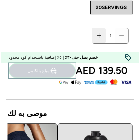
20SERVINGS
خصم يصل حتى٣٠٪
| ٥٪ إضافية باستخدام كود محدود
139.50 AED‎
مباع بالكامل
موصى به لك