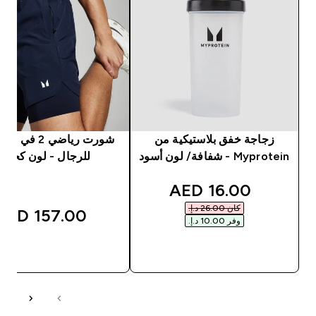
زجاجة خفق بلاستيكية من
Myprotein - شفافة/ لون أسود
للرجال - لون كحلي
discounted price
16.00 AED‎
كان ‏26.00 د.إ.‏‎
157.00 AED‎
وفر ‏10.00 د.إ.‏‎
شراء سريع
شراء سريع