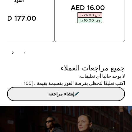
أسود
discounted price
16.00 AED‎
كان ‏26.00 د.إ.‏‎
177.00 AED‎
وفر ‏10.00 د.إ.‏‎
شراء سريع
شراء سريع
جميع مراجعات العملاء
لا يوجد حاليا أي تعليقات.
اكتب تعليقًا لتحظى بفرصة الفوز بقسيمة بقيمة د.إ100.
إنشاء مراجعة