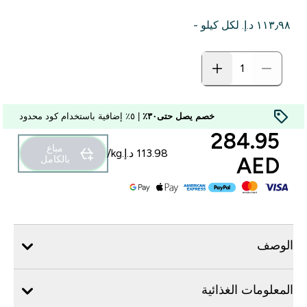
١١٣٫٩٨ د.إ.‏‎ لكل كيلو -
خصم يصل حتى٣٠٪
| ٥٪ إضافية باستخدام كود محدود
284.95
مباع
AED‎
بالكامل
الوصف
المعلومات الغذائية