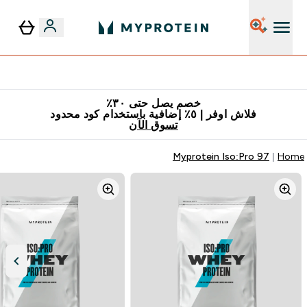
٥٪ إضافية مع زجاجة مجانية على طلبك الأول
خصم يصل حتى ٣٠٪
فلاش اوفر | ٥٪ إضافية باستخدام كود محدود
تسوق الآن
Myprotein Iso:Pro 97
Home