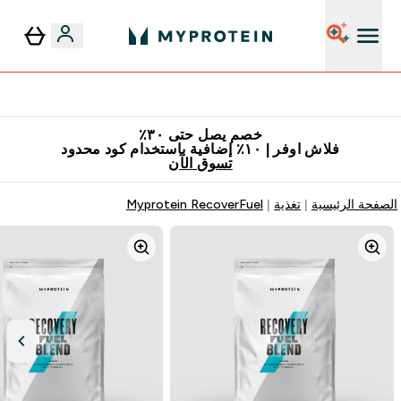
٥٪ إضافية مع زجاجة مجانية على طلبك الأول
خصم يصل حتى ٣٠٪
فلاش اوفر | ١٠٪ إضافية باستخدام كود محدود
تسوق الآن
الصفحة الرئيسية
تغذية
Myprotein RecoverFuel