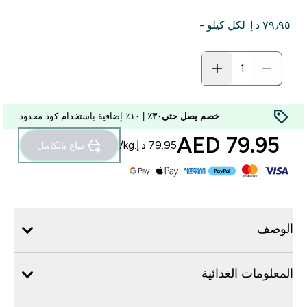
٧٩٫٩٥ د.إ.‏‎ لكل كيلو -
خصم يصل حتى٣٠٪
| ١٠٪ إضافية باستخدام كود محدود
79.95 AED‎
مباع بالكامل
الوصف
المعلومات الغذائية