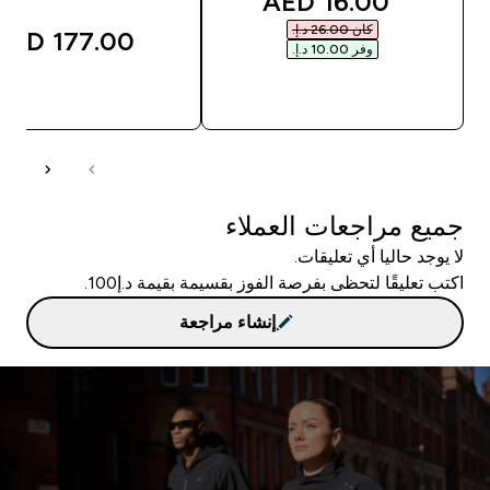
discounted price
16.00 AED‎
كان ‏26.00 د.إ.‏‎
177.00 AED‎
وفر ‏10.00 د.إ.‏‎
شراء سريع
شراء سريع
جميع مراجعات العملاء
لا يوجد حاليا أي تعليقات.
اكتب تعليقًا لتحظى بفرصة الفوز بقسيمة بقيمة د.إ100.
إنشاء مراجعة