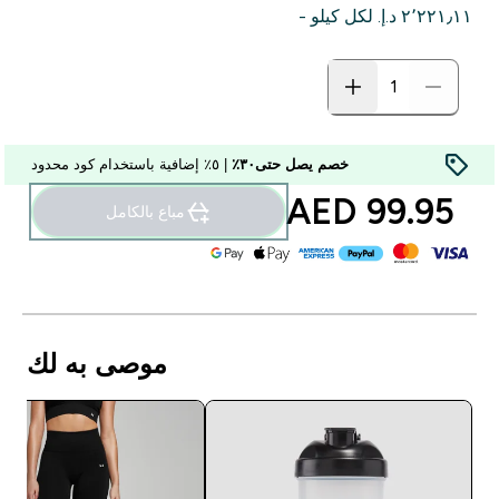
٢٬٢٢١٫١١ د.إ.‏‎ لكل كيلو -
خصم يصل حتى٣٠٪
| ٥٪ إضافية باستخدام كود محدود
99.95 AED‎
مباع بالكامل
موصى به لك