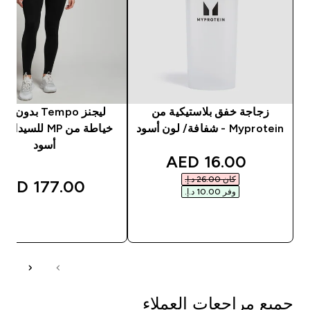
زجاجة خفق بلاستيكية من
ليجنز Tempo بدون
Myprotein - شفافة/ لون أسود
خياطة من MP للسيد
أسود
discounted price
16.00 AED‎
كان ‏26.00 د.إ.‏‎
177.00 AED‎
وفر ‏10.00 د.إ.‏‎
شراء سريع
شراء سريع
جميع مراجعات العملاء