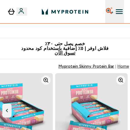
٥٪ إضافية مع زجاجة مجانية على طلبك الأول
خصم يصل حتى ٣٠٪
فلاش اوفر | ٥٪ إضافية باستخدام كود محدود
تسوق الآن
Myprotein Skinny Protein Bar
Home