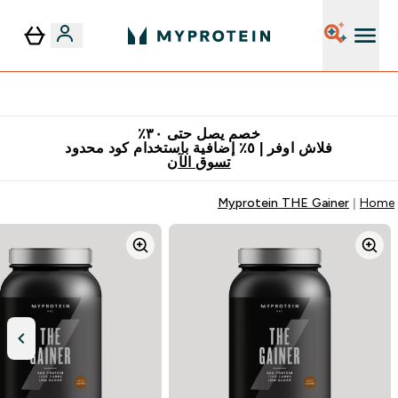
٥٪ إضافية مع زجاجة مجانية على طلبك الأول
خصم يصل حتى ٣٠٪
فلاش اوفر | ٥٪ إضافية باستخدام كود محدود
تسوق الآن
Myprotein THE Gainer
Home