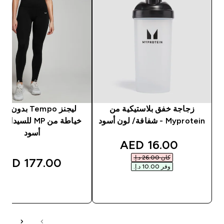
زجاجة خفق بلاستيكية من
ليجنز Tempo بدون
Myprotein - شفافة/ لون أسود
خياطة من MP للسيد
أسود
discounted price
16.00 AED‎
كان ‏26.00 د.إ.‏‎
177.00 AED‎
وفر ‏10.00 د.إ.‏‎
شراء سريع
شراء سريع