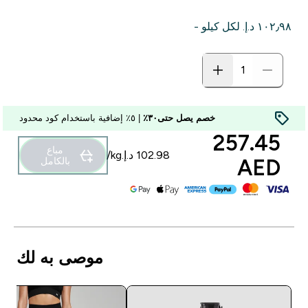
١٠٢٫٩٨ د.إ.‏‎ لكل كيلو -
خصم يصل حتى٣٠٪
| ٥٪ إضافية باستخدام كود محدود
257.45
مباع
AED‎
بالكامل
موصى به لك