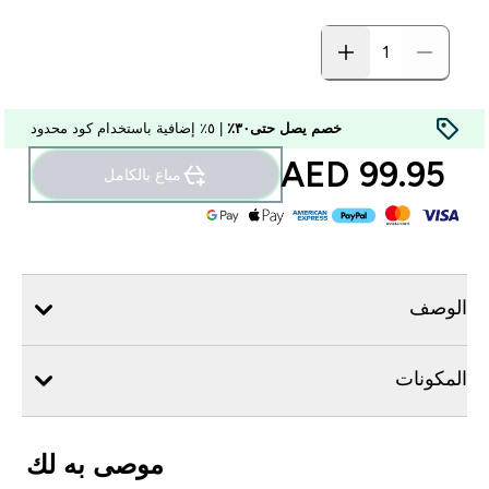
خصم يصل حتى٣٠٪
| ٥٪ إضافية باستخدام كود محدود
99.95 AED‎
مباع بالكامل
الوصف
المكونات
موصى به لك