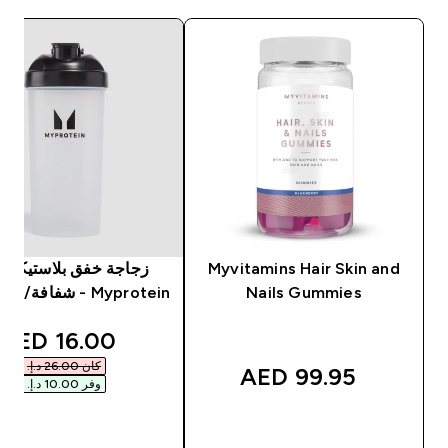
Myvitamins Hair Skin and
زجاجة خفق بلاستيكية 
Nails Gummies
Myprotein - شفافة/ لون أسود
unted price
16.00 AED‎
كان ‏26.00 د.إ.‏‎
99.95 AED‎
وفر ‏10.00 د.إ.‏‎
شراء سريع
شراء سريع