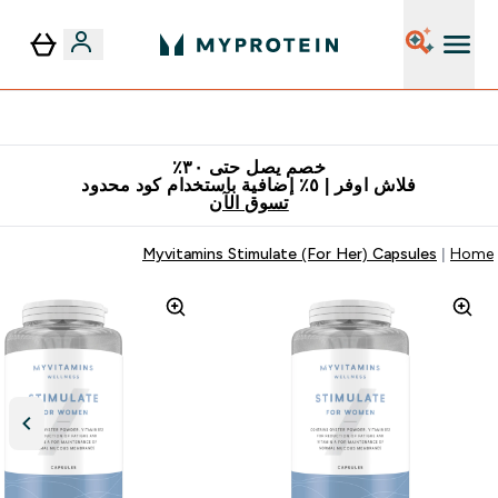
٥٪ إضافية مع زجاجة مجانية على طلبك الأول
خصم يصل حتى ٣٠٪
فلاش اوفر | ٥٪ إضافية باستخدام كود محدود
تسوق الآن
Myvitamins Stimulate (For Her) Capsules
Home