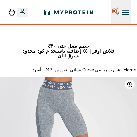
٥٪ إضافية مع زجاجة مجانية على طلبك الأول
خصم يصل حتى ٣٠٪
فلاش اوفر | ٥٪ إضافية باستخدام كود محدود
تسوق الآن
Home
شورت رياضي Curve نسائي ضيق من MP - أسود