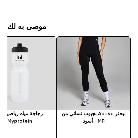
موصى به لك
ليجنز Active بجيوب نسائي من
زجاجة مياه رياضية م
MP - أسود
Myprotein