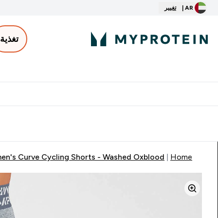
AR |
تغيير
تغذية
الأكثر مبيعاً
ter
⌄
توصيل مجاني إبتداء من ٢٥٠ درهم | ٣٠٠ ريال
n's Curve Cycling Shorts - Washed Oxblood
Home