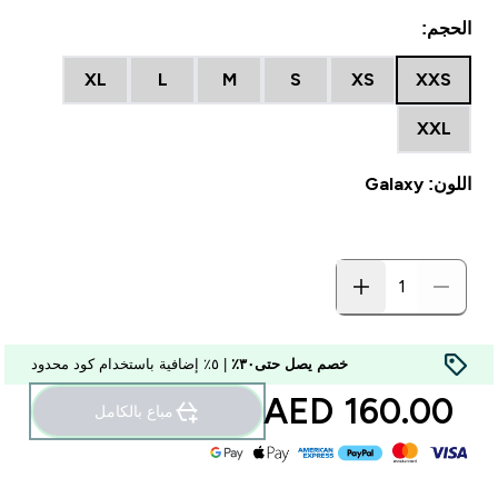
الحجم:
XL
L
M
S
XS
XXS
XXL
اللون: Galaxy
خصم يصل حتى٣٠٪
| ٥٪ إضافية باستخدام كود محدود
160.00 AED‎
مباع بالكامل