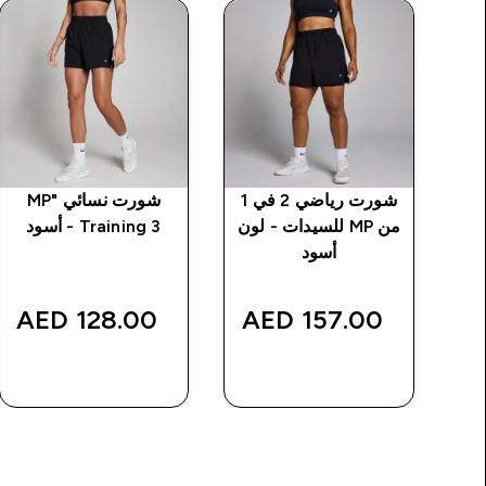
بجيوب
شورت رياضي 2 في 1
شورت نسائي "MP
من MP للسيدات - لون
Training 3 - أسود
أسود
128.00 AED‎
157.00 AED‎
شراء سريع
شراء سريع