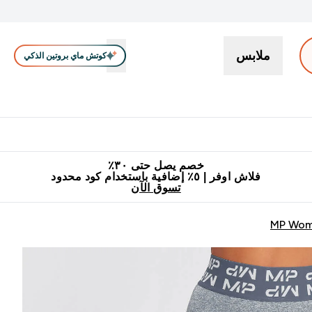
ملابس
كوتش ماي بروتين الذكي
بروتين
سناكات ووجبات خفيفة
كرياتين
فيتامين
نباتي
اكسسوا
En بروتين submenu
جميع منتجات ماي بروتين مناسبة للحلال
٥٪ إضافية مع زجاجة مجانية على طلبك الأول
خصم يصل حتى ٣٠٪
فلاش اوفر | ٥٪ إضافية باستخدام كود محدود
تسوق الآن
MP Wome