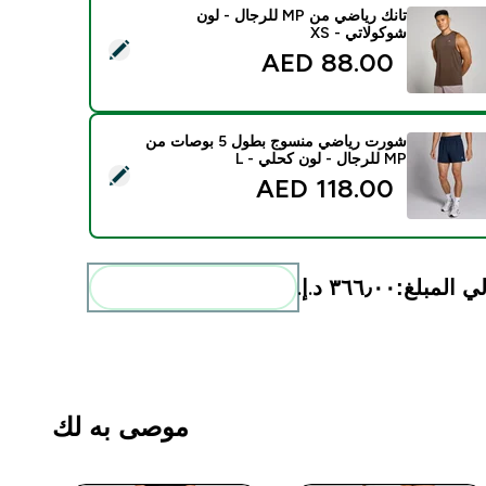
تانك رياضي من MP للرجال - لون
شوكولاتي - XS
يد هذا المنتج - تانك رياضي من MP للرجال - لون شوكولاتي - XS
88.00 AED‎
شورت رياضي منسوج بطول 5 بوصات من
MP للرجال - لون كحلي - L
ديد هذا المنتج - شورت رياضي منسوج بطول 5 بوصات من MP للرجال - لون كحلي - L
118.00 AED‎
ي المبلغ:
٣٦٦٫٠٠ د.إ.‏‎
أضف هذه إلى روتينك
موصى به لك