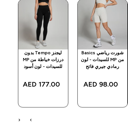
شورت رياضي Basics
ليجنز Tempo بدون
من MP للسيدات - لون
درزات خياطة من MP
بدو
رمادي جيري فاتح
للسيدات - لون أسود
‎
177.00 AED‎
98.00 AED‎
شراء سريع
شراء سريع