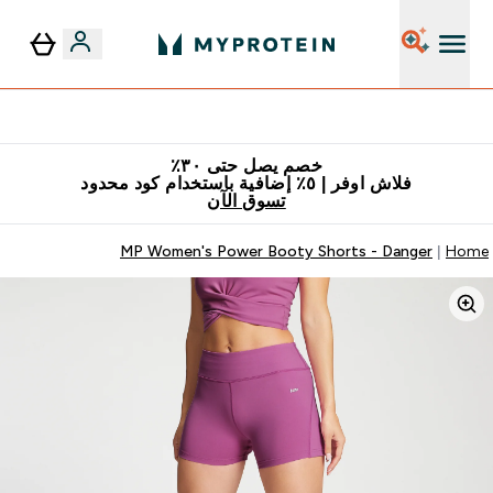
٥٪ إضافية مع زجاجة مجانية على طلبك الأول
خصم يصل حتى ٣٠٪
فلاش اوفر | ٥٪ إضافية باستخدام كود محدود
تسوق الآن
MP Women's Power Booty Shorts - Danger
Home