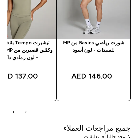
شورت رياضي Basics من MP
تيشيرت Tempo ب
للسيدات - لون أسود
وكمّين قص
- لون رمادي داكن
137.00 AED‎
146.00 AED‎
شراء سريع
شراء سريع
جميع مراجعات العملاء
لا يوجد حاليا أي تعليقات.