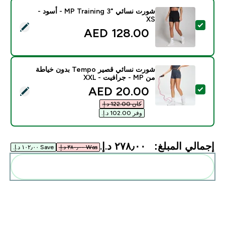
شورت نسائي "MP Training 3 - أسود -
XS
تحديد هذا المنتج - شورت نسائي "MP Training 3 - أسود - XS
128.00 AED‎
شورت نسائي قصير Tempo بدون خياطة
من MP - جرافيت - XXL
discounted price
20.00 AED‎
تحديد هذا المنتج - شورت نسائي قصير Tempo بدون خياطة من MP - جرافيت - XXL
كان ‏122.00 د.إ.‏‎
وفر ‏102.00 د.إ.‏‎
إجمالي المبلغ:
٢٧٨٫٠٠ د.إ.‏‎
Was ٣٨٠٫٠٠ د.إ.‏‎
Save ١٠٢٫٠٠ د.إ.‏‎
أضف هذه إلى روتينك