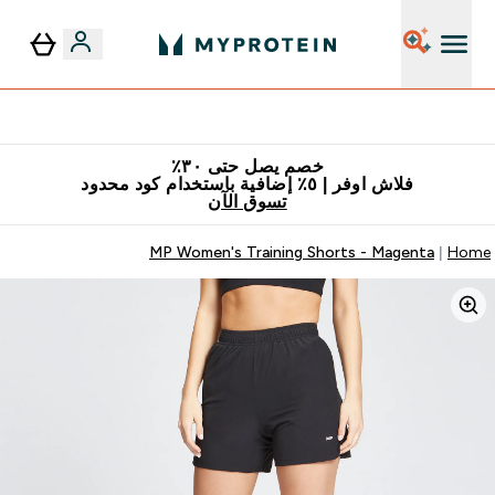
٥٪ إضافية مع زجاجة مجانية على طلبك الأول
خصم يصل حتى ٣٠٪
فلاش اوفر | ٥٪ إضافية باستخدام كود محدود
تسوق الآن
MP Women's Training Shorts - Magenta
Home