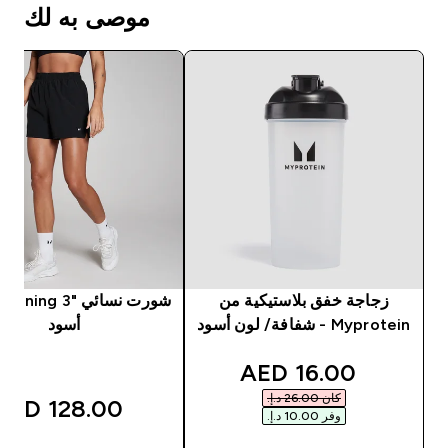
موصى به لك
زجاجة خفق بلاستيكية من
Myprotein - شفافة/ لون أسود
أسود
discounted price
16.00 AED‎
كان ‏26.00 د.إ.‏‎
128.00 AED‎
وفر ‏10.00 د.إ.‏‎