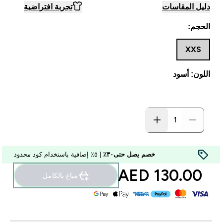
دليل المقاسات
تجربة افتراضية
الحجم:
XXS
اللون: أسود
خصم يصل حتى٣٠٪
| ٥٪ إضافية باستخدام كود محدود
130.00 AED‎
مباع بالكامل