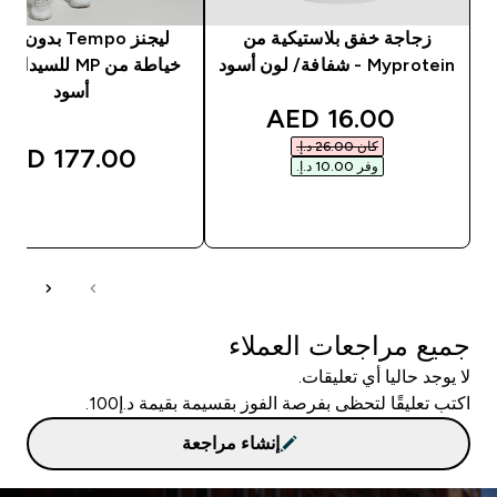
زجاجة خفق بلاستيكية من
ليجنز Tempo بدون
Myprotein - شفافة/ لون أسود
خياطة من MP للسيد
أسود
discounted price
16.00 AED‎
كان ‏26.00 د.إ.‏‎
177.00 AED‎
وفر ‏10.00 د.إ.‏‎
شراء سريع
شراء سريع
جميع مراجعات العملاء
لا يوجد حاليا أي تعليقات.
اكتب تعليقًا لتحظى بفرصة الفوز بقسيمة بقيمة د.إ100.
إنشاء مراجعة