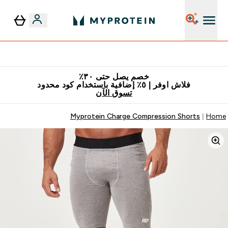
٥٪ إضافية مع زجاجة مجانية على طلبك الأول
خصم يصل حتى ٣٠٪
فلاش اوفر | ٥٪ إضافية باستخدام كود محدود
تسوق الآن
Myprotein Charge Compression Shorts
Home