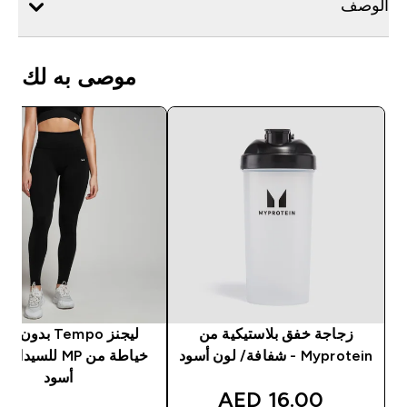
الوصف
موصى به لك
زجاجة خفق بلاستيكية من
ليجنز Tempo بدون
Myprotein - شفافة/ لون أسود
خياطة من MP للسيد
أسود
discounted price
16.00 AED‎