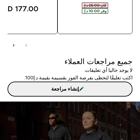
كان ‏26.00 د.إ.‏‎
177.00 AED‎
وفر ‏10.00 د.إ.‏‎
شراء سريع
شراء سريع
جميع مراجعات العملاء
لا يوجد حاليا أي تعليقات.
اكتب تعليقًا لتحظى بفرصة الفوز بقسيمة بقيمة د.إ100.
إنشاء مراجعة