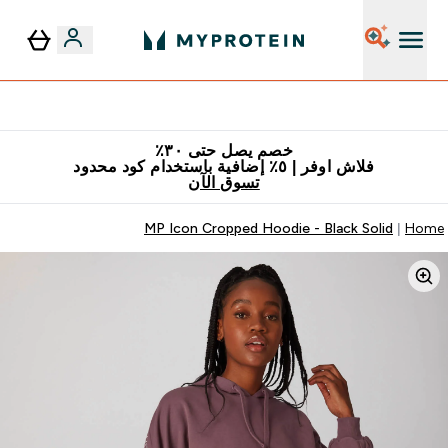
٥٪ إضافية مع زجاجة مجانية على طلبك الأول
خصم يصل حتى ٣٠٪
فلاش اوفر | ٥٪ إضافية باستخدام كود محدود
تسوق الآن
MP Icon Cropped Hoodie - Black Solid
Home