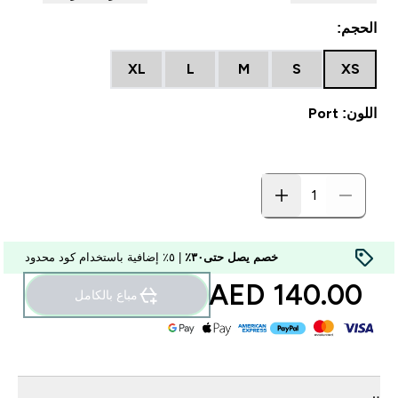
الحجم:
XL
L
M
S
XS
اللون: Port
خصم يصل حتى٣٠٪
| ٥٪ إضافية باستخدام كود محدود
140.00 AED‎
مباع بالكامل