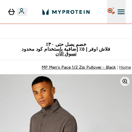
٥٪ إضافية مع زجاجة مجانية على طلبك الأول
خصم يصل حتى ٣٠٪
فلاش اوفر | ٥٪ إضافية باستخدام كود محدود
تسوق الآن
MP Men's Pace 1/2 Zip Pullover - Black
Home