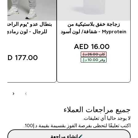
زجاجة خفق بلاستيكية من
Myprotein - شفافة/ لون أسود
للرجال - لون رمادي ج
discounted price
16.00 AED‎
كان ‏26.00 د.إ.‏‎
177.00 AED‎
وفر ‏10.00 د.إ.‏‎
شراء سريع
شراء سريع
جميع مراجعات العملاء
لا يوجد حاليا أي تعليقات.
اكتب تعليقًا لتحظى بفرصة الفوز بقسيمة بقيمة د.إ100.
إنشاء مراجعة