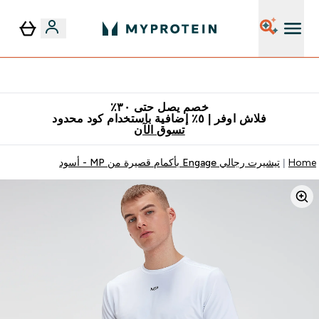
٥٪ إضافية مع زجاجة مجانية على طلبك الأول
خصم يصل حتى ٣٠٪
فلاش اوفر | ٥٪ إضافية باستخدام كود محدود
تسوق الآن
Home
تيشيرت رجالي Engage بأكمام قصيرة من MP - أسود