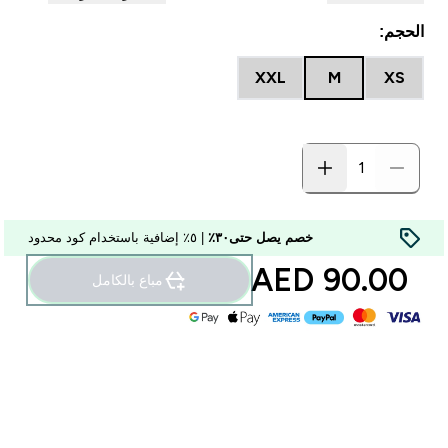
الحجم:
XXL
M
XS
خصم يصل حتى٣٠٪
| ٥٪ إضافية باستخدام كود محدود
90.00 AED‎
مباع بالكامل