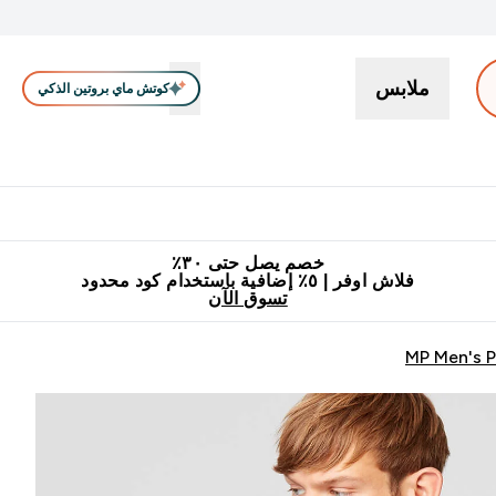
ملابس
كوتش ماي بروتين الذكي
بروتين
سناكات ووجبات خفيفة
كرياتين
فيتامين
نباتي
اكسسوا
En بروتين submenu
جميع منتجات ماي بروتين مناسبة للحلال
٥٪ إضافية مع زجاجة مجانية على طلبك الأول
خصم يصل حتى ٣٠٪
فلاش اوفر | ٥٪ إضافية باستخدام كود محدود
تسوق الآن
MP Men's P