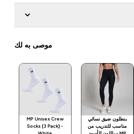
موصى به لك
بنطلون ضيق نسائي
MP Unisex Crew
مناسب للتدريب من
Socks (3 Pack) -
نسائ
MP - باللون الأسود
White