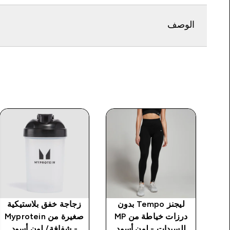
الوصف
ية
ليجنز Tempo بدون
زجاجة خفق بلاستيكية
Myp -
درزات خياطة من MP
صغيرة من Myprotein
للسيدات - لون أسود
- شفافة/ لون أسود