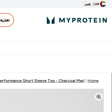
AR |
تغيير
تغذية
الأكثر مبيعاً
ter
⌄
توصيل مجاني إبتداء من ٢٥٠ درهم | ٣٠٠ ريال
erformance Short Sleeve Top - Charcoal Marl
Home