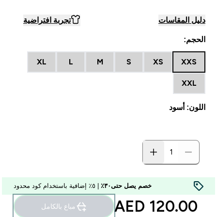
دليل المقاسات
تجربة افتراضية
الحجم:
XL
L
M
S
XS
XXS
XXL
اللون: أسود
خصم يصل حتى٣٠٪
| ٥٪ إضافية باستخدام كود محدود
120.00 AED‎
مباع بالكامل