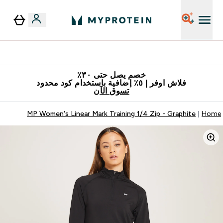
٥٪ إضافية مع زجاجة مجانية على طلبك الأول
خصم يصل حتى ٣٠٪
فلاش اوفر | ٥٪ إضافية باستخدام كود محدود
تسوق الآن
MP Women's Linear Mark Training 1/4 Zip - Graphite
Home