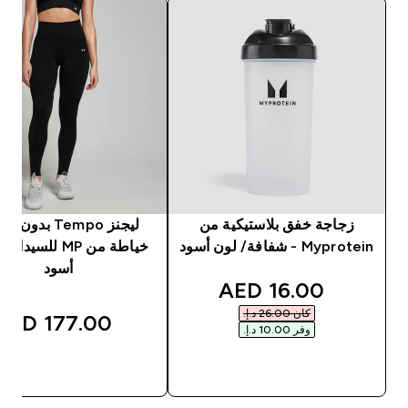
زجاجة خفق بلاستيكية من
ليجنز Tempo بدون
Myprotein - شفافة/ لون أسود
خياطة من MP للسيد
أسود
discounted price
16.00 AED‎
كان ‏26.00 د.إ.‏‎
177.00 AED‎
وفر ‏10.00 د.إ.‏‎
شراء سريع
شراء سريع