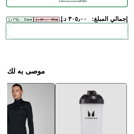
إجمالي المبلغ:
٣٠٥٫٠٠ د.إ.‏‎
Was ٥٧٠٫٠٠ د.إ.‏‎
Save ٢٦٥٫٠٠ د.إ.‏‎
أضف هذه إلى روتينك
موصى به لك