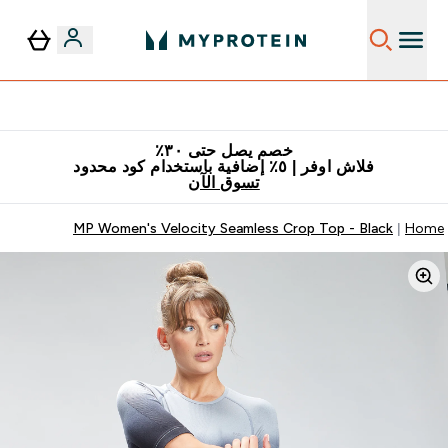
٥٪ إضافية مع زجاجة مجانية على طلبك الأول
خصم يصل حتى ٣٠٪
فلاش اوفر | ٥٪ إضافية باستخدام كود محدود
تسوق الآن
MP Women's Velocity Seamless Crop Top - Black
Home