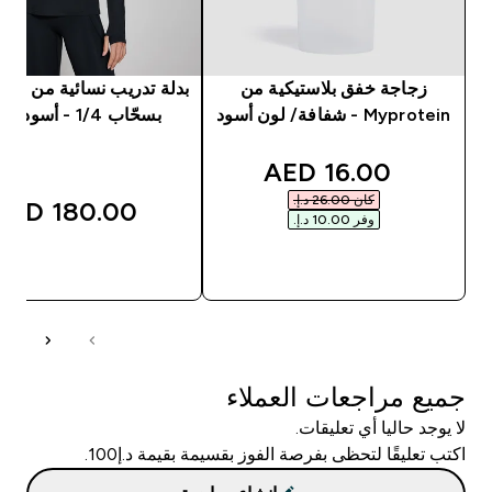
زجاجة خفق بلاستيكية من
بد
Myprotein - شفافة/ لون أسود
بسحّاب 1/4 - أسود اللون
discounted price
16.00 AED‎
كان ‏26.00 د.إ.‏‎
180.00 AED‎
وفر ‏10.00 د.إ.‏‎
شراء سريع
شراء سريع
جميع مراجعات العملاء
لا يوجد حاليا أي تعليقات.
اكتب تعليقًا لتحظى بفرصة الفوز بقسيمة بقيمة د.إ100.