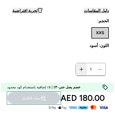
دليل المقاسات
تجربة افتراضية
الحجم:
XXS
اللون: أسود
خصم يصل حتى٣٠٪
| ٥٪ إضافية باستخدام كود محدود
180.00 AED‎
مباع بالكامل