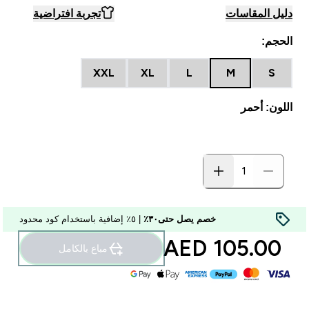
دليل المقاسات
تجربة افتراضية
الحجم:
XXL
XL
L
M
S
اللون: أحمر
خصم يصل حتى٣٠٪
| ٥٪ إضافية باستخدام كود محدود
105.00 AED‎
مباع بالكامل