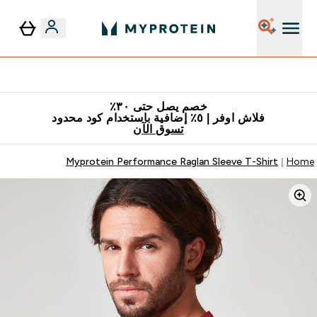
٥٪ إضافية مع زجاجة مجانية على طلبك الأول
خصم يصل حتى ٣٠٪
فلاش اوفر | ٥٪ إضافية باستخدام كود محدود
تسوق الآن
Myprotein Performance Raglan Sleeve T-Shirt
Home