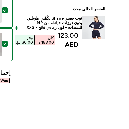
العنصر الحالي محدد
تح
توب قصير Shape بكُمّين طويلين
بدون درزات خياطة من MP
للسيدات - لون رمادي فاتح - XXS
discounted price
123.00
كان
وفر
AED‎
تحدي
إجمال
Was ٤٢٨٫٠٠ د.إ.‏‎