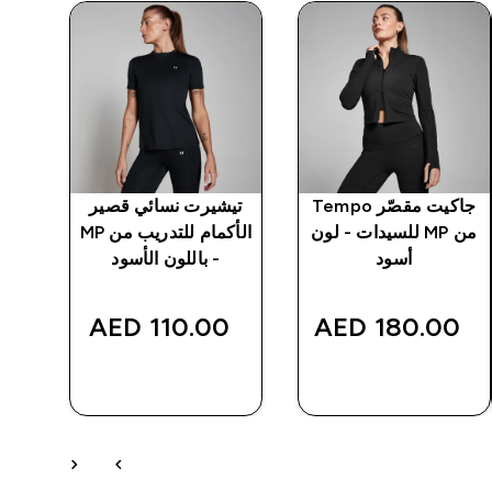
جاكيت مقصّر Tempo
تيشيرت نسائي قصير
من MP للسيدات - لون
الأكمام للتدريب من MP
أسود
- باللون الأسود
لل
110.00 AED‎
180.00 AED‎
شراء سريع
شراء سريع