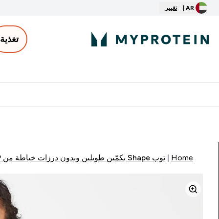
AR |
تغيير
تغذية
الأكثر مبيعاً
ter
⌄
توصيل مجاني إبتداء من ٢٥٠ درهم | ٣٠٠ ريال
Home
توب Shape بكمّين طويلين وبدون درزات خياطة من MP للسيدات - لون كحلي