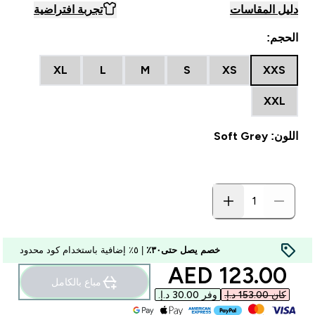
دليل المقاسات
تجربة افتراضية
الحجم:
XL
L
M
S
XS
XXS
XXL
اللون: Soft Grey
خصم يصل حتى٣٠٪
| ٥٪ إضافية باستخدام كود محدود
discounted price
123.00 AED‎
مباع بالكامل
كان ‏153.00 د.إ.‏‎
وفر ‏30.00 د.إ.‏‎