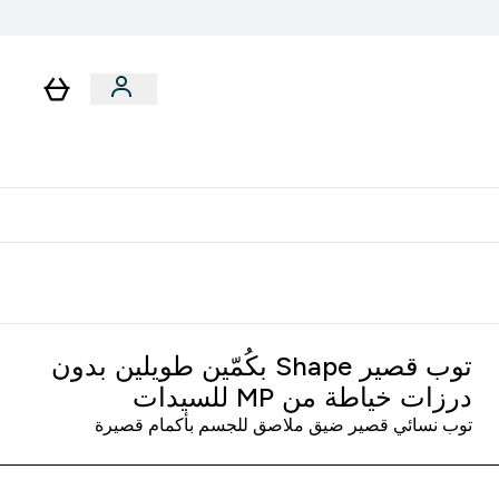
رات
باقات
لا توجد رسوم إضافية عند التوصيل
توب قصير Shape بكُمّين طويلين بدون
درزات خياطة من MP للسيدات
توب نسائي قصير ضيق ملاصق للجسم بأكمام قصيرة