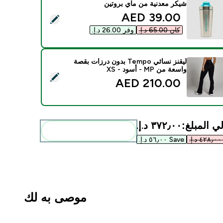
شيكر معدنية من ماي بروتين
discounted price
39.00 AED‎
ديد هذا المنتج - شيكر معدنية من ماي بروتين
كان ‏65.00 د.إ.‏‎
وفر ‏26.00 د.إ.‏‎
ليقنز نسائي Tempo بدون درزات بقصة
واسعة من MP - أسود - XS
د هذا المنتج - ليقنز نسائي Tempo بدون درزات بقصة واسعة من MP - أسود - XS
210.00 AED‎
ي المبلغ:
٣٧٢٫٠٠ د.إ.‏‎
أضف هذه إلى روتينك
Save ٥٦٫٠٠ د.إ.‏‎
موصى به لك