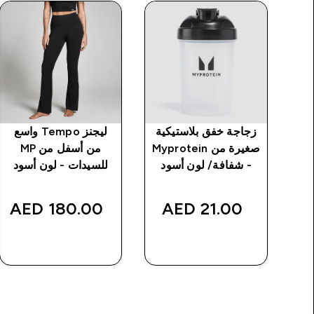
شورت رياضي 2 في 1
زجاجة خفق بلاستيكية
ليجنز Tempo واسع
لون
صغيرة من Myprotein
من أسفل من MP
- شفافة/ لون أسود
للسيدات - لون أسود
180.00 AED‎
21.00 AED‎
شراء سريع
شراء سريع