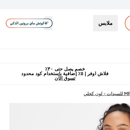
ملابس
كوتش ماي بروتين الذكي
بروتين
سناكات ووجبات خفيفة
كرياتين
فيتامين
نباتي
اكسسوا
En بروتين submenu
جميع منتجات ماي بروتين مناسبة للحلال
٥٪ إضافية مع زجاجة مجانية على طلبك الأول
خصم يصل حتى ٣٠٪
فلاش اوفر | ٥٪ إضافية باستخدام كود محدود
تسوق الآن