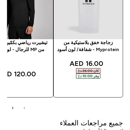
زجاجة خفق بلاستيكية من
تيشيرت رياضي بكمّين طو
Myprotein - شفافة/ لون أسود
من MP للرجال - لون أسود
discounted price
16.00 AED‎
كان ‏26.00 د.إ.‏‎
120.00 AED‎
وفر ‏10.00 د.إ.‏‎
شراء سريع
شراء سريع
جميع مراجعات العملاء