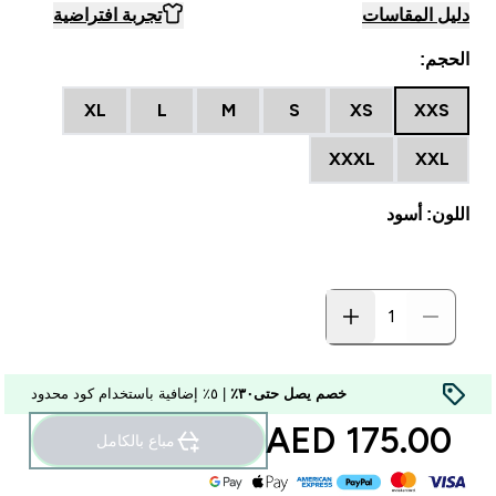
دليل المقاسات
تجربة افتراضية
الحجم:
XL
L
M
S
XS
XXS
XXXL
XXL
اللون: أسود
خصم يصل حتى٣٠٪
| ٥٪ إضافية باستخدام كود محدود
175.00 AED‎
مباع بالكامل