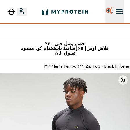
٥٪ إضافية مع زجاجة مجانية على طلبك الأول
خصم يصل حتى ٣٠٪
فلاش اوفر | ٥٪ إضافية باستخدام كود محدود
تسوق الآن
MP Men's Tempo 1/4 Zip Top - Black
Home