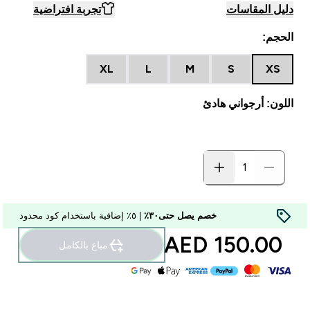
دليل المقاسات
تجربة افتراضية
الحجم:
XL
L
M
S
XS
اللون: أرجواني هادئ
خصم يصل حتى٣٠٪
| ٥٪ إضافية باستخدام كود محدود
150.00 AED‎
مباع بالكامل