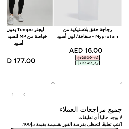
زجاجة خفق بلاستيكية من
ليجنز Tempo بدون
Myprotein - شفافة/ لون أسود
خياطة من MP للسيد
أسود
discounted price
16.00 AED‎
كان ‏26.00 د.إ.‏‎
177.00 AED‎
وفر ‏10.00 د.إ.‏‎
شراء سريع
شراء سريع
جميع مراجعات العملاء
لا يوجد حاليا أي تعليقات.
اكتب تعليقًا لتحظى بفرصة الفوز بقسيمة بقيمة د.إ100.