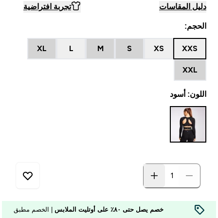
دليل المقاسات
تجربة افتراضية
الحجم:
XL
L
M
S
XS
XXS
XXL
اللون: أسود
خصم يصل حتى ٨٠٪ على أوتليت الملابس
| الخصم مطبق