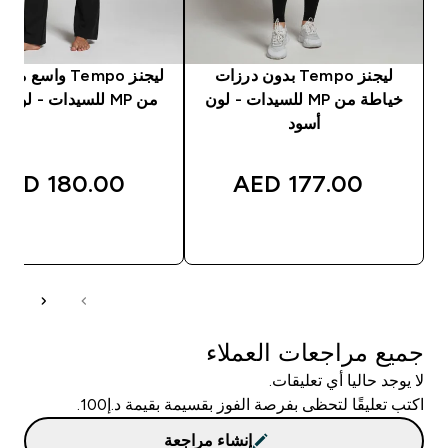
ليجنز Tempo بدون درزات
ليجنز Tempo واسع
خياطة من MP للسيدات - لون
من MP للسيدات - لون أسود
أسود
180.00 AED‎
177.00 AED‎
شراء سريع
شراء سريع
جميع مراجعات العملاء
لا يوجد حاليا أي تعليقات.
اكتب تعليقًا لتحظى بفرصة الفوز بقسيمة بقيمة د.إ100.
إنشاء مراجعة