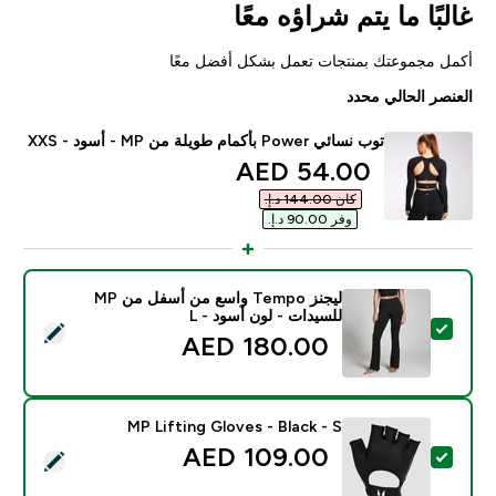
غالبًا ما يتم شراؤه معًا
أكمل مجموعتك بمنتجات تعمل بشكل أفضل معًا
العنصر الحالي محدد
توب نسائي Power بأكمام طويلة من MP - أسود - XXS
discounted price
54.00 AED‎
كان ‏144.00 د.إ.‏‎
وفر ‏90.00 د.إ.‏‎
ليجنز Tempo واسع من أسفل من MP
للسيدات - لون أسود - L
تحديد هذا المنتج - ليجنز Tempo واسع من أسفل من MP للسيدات - لون أسود - L
180.00 AED‎
MP Lifting Gloves - Black - S
109.00 AED‎
تحديد هذا المنتج - MP Lifting Gloves - Black - S