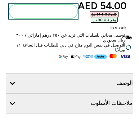
discounted price
54.00 AED‎
أضف إلى الحقيبة
كان ‏144.00 د.إ.‏‎
وفر ‏90.00 د.إ.‏‎
In stock
توصيل مجاني للطلبات التي تزيد عن ٢٥٠ درهم إماراتي / ٣٠٠
ريال سعودي
التوصيل في نفس اليوم متاح في دبي للطلبات قبل الساعة ١١
صباحًا
الوصف
ملاحظات الأسلوب