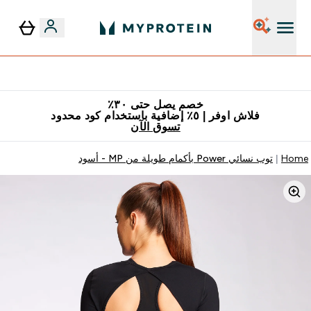
٥٪ إضافية مع زجاجة مجانية على طلبك الأول
خصم يصل حتى ٣٠٪
فلاش اوفر | ٥٪ إضافية باستخدام كود محدود
تسوق الآن
Home
توب نسائي Power بأكمام طويلة من MP - أسود