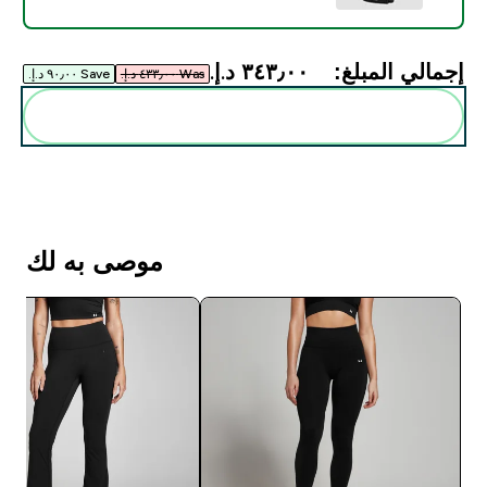
إجمالي المبلغ:
٣٤٣٫٠٠ د.إ.‏‎
Was ٤٣٣٫٠٠ د.إ.‏‎
Save ٩٠٫٠٠ د.إ.‏‎
أضف هذه إلى روتينك
موصى به لك